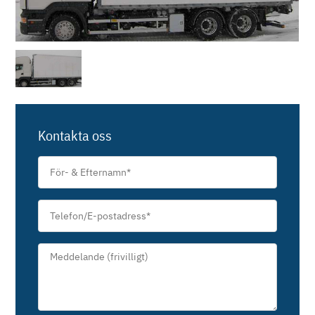
Kontakta oss
För-
&
Efternamn
*
Telefon/E-
postadress
*
Meddelande*
*