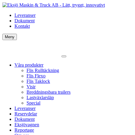
Leveranser
Dokument
Kontakt
Meny
Våra produkter
Flis Rulltäckning
Flis Flexo
Flis Taklock
Visir
Breddningsbara trailers
Lastväxlarsläp
Special
Leveranser
Reservdelar
Dokument
Eksjövagnen
Reportage