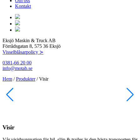
Om oss
Kontakt
Eksjö Maskin & Truck AB
Förrådsgatan 8, 575 36 Eksjö
Visselblåsarpolicy ≻
0381-66 20 00
info@motab.se
Hem
/
Produkter
/
Visir
Visir
Vår visirbyggnation för bil, släp & trailer är den bästa transporten för