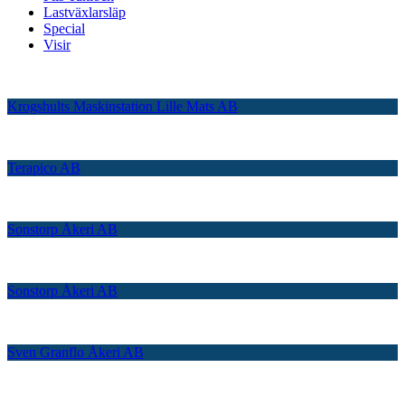
Lastväxlarsläp
Special
Visir
Krogshults Maskinstation Lille Mats AB
Terapico AB
Sonstorp Åkeri AB
Sonstorp Åkeri AB
Sven Granflo Åkeri AB