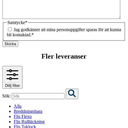
Samtycke
*
Jag godkänner att mina personuppgifter sparas för att kunna
bli kontaktad.
*
Skicka
Fler leveranser
Dölj filter
Sök:
Alla
Breddningsbara
Flis Flexo
Flis Rulltäckning
Flis Taklock