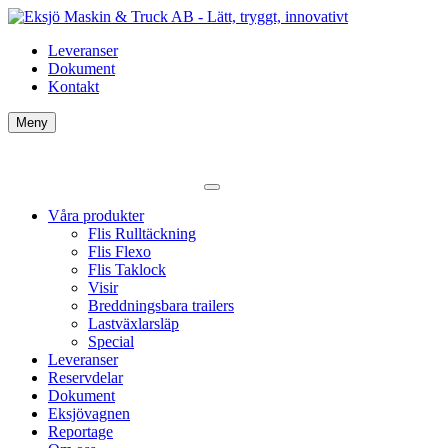
Leveranser
Dokument
Kontakt
Meny
Våra produkter
Flis Rulltäckning
Flis Flexo
Flis Taklock
Visir
Breddningsbara trailers
Lastväxlarsläp
Special
Leveranser
Reservdelar
Dokument
Eksjövagnen
Reportage