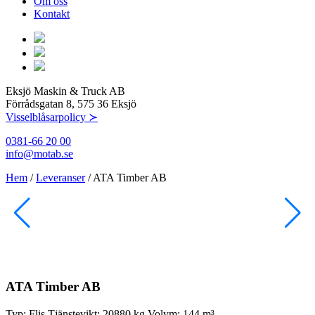
Om oss
Kontakt
Eksjö Maskin & Truck AB
Förrådsgatan 8, 575 36 Eksjö
Visselblåsarpolicy ≻
0381-66 20 00
info@motab.se
Hem
/
Leveranser
/
ATA Timber AB
ATA Timber AB
Typ:
Flis
Tjänstevikt:
20880 kg
Volym:
144 m³