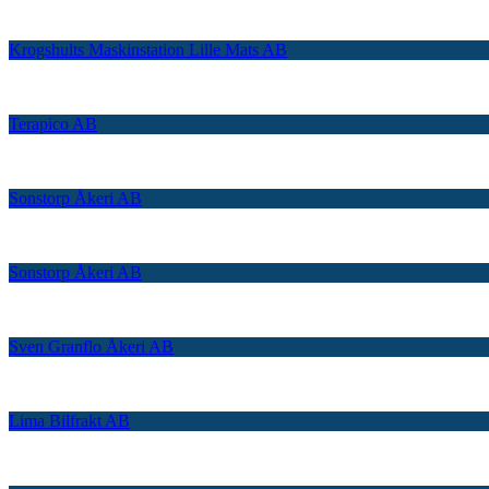
Krogshults Maskinstation Lille Mats AB
Terapico AB
Sonstorp Åkeri AB
Sonstorp Åkeri AB
Sven Granflo Åkeri AB
Lima Bilfrakt AB