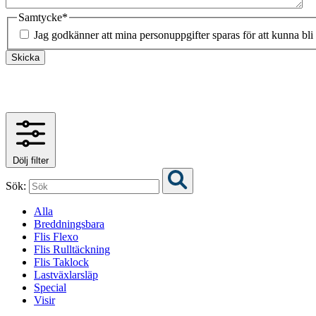
Samtycke
*
Jag godkänner att mina personuppgifter sparas för att kunna bli
Skicka
Dölj filter
Sök:
Alla
Breddningsbara
Flis Flexo
Flis Rulltäckning
Flis Taklock
Lastväxlarsläp
Special
Visir