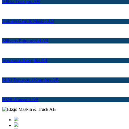
Hillsta Transport AB
Holmen Gård & Maskin AB
Sällvens Entreprenad AB
Svenssons Energiflis AB
MiNi Transport i Kramfors AB
BMR Transport AB