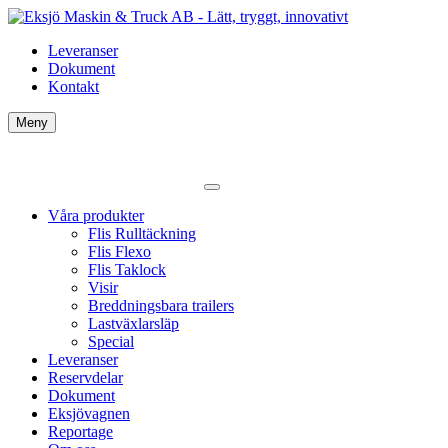
Leveranser
Dokument
Kontakt
Meny
Våra produkter
Flis Rulltäckning
Flis Flexo
Flis Taklock
Visir
Breddningsbara trailers
Lastväxlarsläp
Special
Leveranser
Reservdelar
Dokument
Eksjövagnen
Reportage