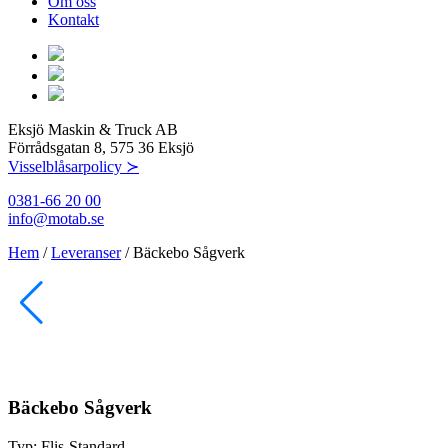
Om oss
Kontakt
Eksjö Maskin & Truck AB
Förrådsgatan 8, 575 36 Eksjö
Visselblåsarpolicy ≻
0381-66 20 00
info@motab.se
Hem
/
Leveranser
/
Bäckebo Sågverk
Bäckebo Sågverk
Typ:
Flis-Standard