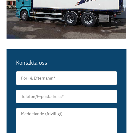
Kontakta oss
För-
&
Efternamn
*
Telefon/E-
postadress
*
Meddelande*
*