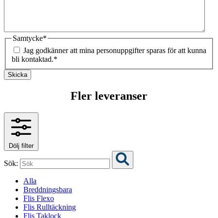
Samtycke
*
Jag godkänner att mina personuppgifter sparas för att kunna
bli kontaktad.
*
Skicka
Fler leveranser
Dölj filter
Sök:
Alla
Breddningsbara
Flis Flexo
Flis Rulltäckning
Flis Taklock