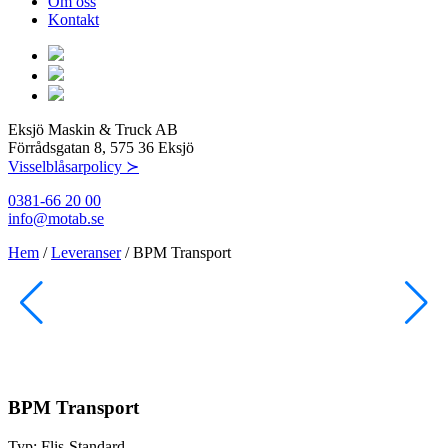
Om oss
Kontakt
Eksjö Maskin & Truck AB
Förrådsgatan 8, 575 36 Eksjö
Visselblåsarpolicy ≻
0381-66 20 00
info@motab.se
Hem
/
Leveranser
/
BPM Transport
BPM Transport
Typ:
Flis-Standard