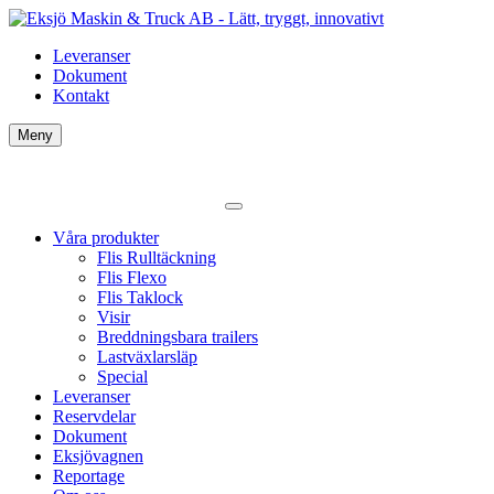
Leveranser
Dokument
Kontakt
Meny
Våra produkter
Flis Rulltäckning
Flis Flexo
Flis Taklock
Visir
Breddningsbara trailers
Lastväxlarsläp
Special
Leveranser
Reservdelar
Dokument
Eksjövagnen
Reportage