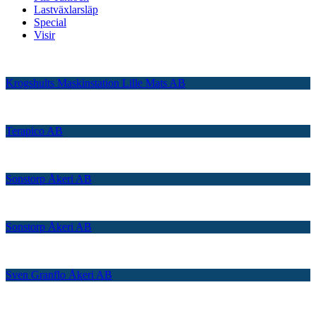
Lastväxlarsläp
Special
Visir
Krogshults Maskinstation Lille Mats AB
Terapico AB
Sonstorp Åkeri AB
Sonstorp Åkeri AB
Sven Granflo Åkeri AB