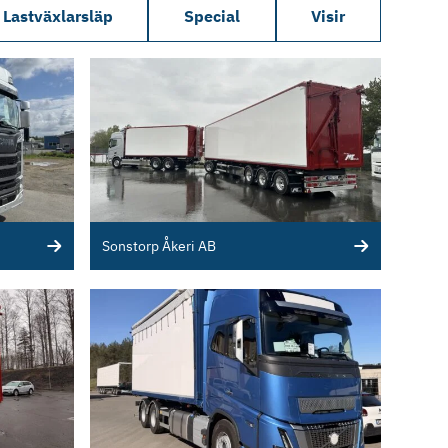
Lastväxlarsläp
Special
Visir
Sonstorp Åkeri AB