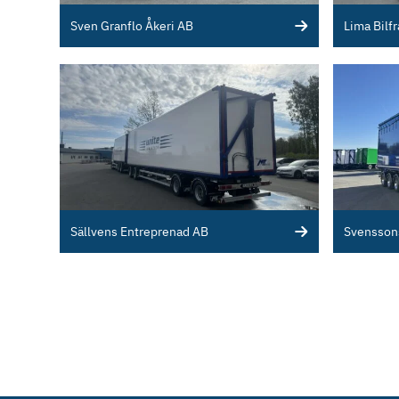
Sven Granflo Åkeri AB
Lima Bilf
Sällvens Entreprenad AB
Svenssons