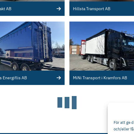
rakt AB
Hillsta Transport AB
 Energiflis AB
MiNi Transport i Kramfors AB
För att ge 
och/eller f