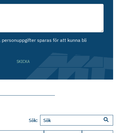
personuppgifter sparas för att kunna bli
SKICKA
Sök: