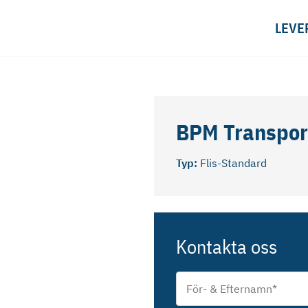
LEVE
BPM Transpor
Typ:
Flis-Standard
Kontakta oss
För-
&
Efternamn
*