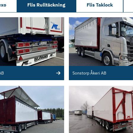
exo
Flis Rulltäckning
Flis Taklock
AB
Sonstorp Åkeri AB