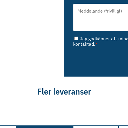
Meddelande*
*
Samtycke
Jag godkänner att mina 
*
kontaktad.
*
Fler leveranser