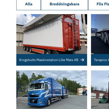
Alla
Breddningsbara
Flis Fl
Krogshults Maskinstation Lille Mats AB
Terapico 