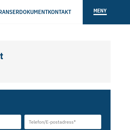
MENY
RANSER
DOKUMENT
KONTAKT
t
Telefon/E-
postadress
*