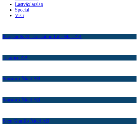
Lastväxlarsläp
Special
Visir
Krogshults Maskinstation Lille Mats AB
Terapico AB
Sonstorp Åkeri AB
Sonstorp Åkeri AB
Sven Granflo Åkeri AB