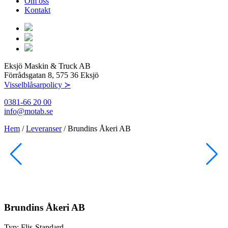
Om oss
Kontakt
Eksjö Maskin & Truck AB
Förrådsgatan 8, 575 36 Eksjö
Visselblåsarpolicy ≻
0381-66 20 00
info@motab.se
Hem
/
Leveranser
/
Brundins Åkeri AB
Brundins Åkeri AB
Typ:
Flis-Standard