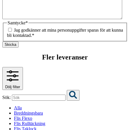
Samtycke
*
Jag godkänner att mina personuppgifter sparas för att kunna
bli kontaktad.
*
Skicka
Fler leveranser
Dölj filter
Sök:
Alla
Breddningsbara
Flis Flexo
Flis Rulltäckning
Flis Taklock