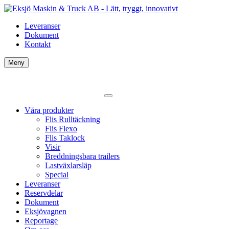
Leveranser
Dokument
Kontakt
Meny
Våra produkter
Flis Rulltäckning
Flis Flexo
Flis Taklock
Visir
Breddningsbara trailers
Lastväxlarsläp
Special
Leveranser
Reservdelar
Dokument
Eksjövagnen
Reportage