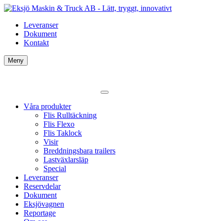
Leveranser
Dokument
Kontakt
Meny
Våra produkter
Flis Rulltäckning
Flis Flexo
Flis Taklock
Visir
Breddningsbara trailers
Lastväxlarsläp
Special
Leveranser
Reservdelar
Dokument
Eksjövagnen
Reportage