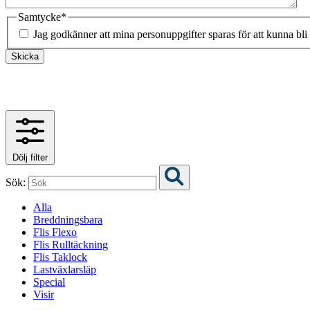
Samtycke
*
Jag godkänner att mina personuppgifter sparas för att kunna bli
Skicka
Dölj filter
Sök:
Alla
Breddningsbara
Flis Flexo
Flis Rulltäckning
Flis Taklock
Lastväxlarsläp
Special
Visir