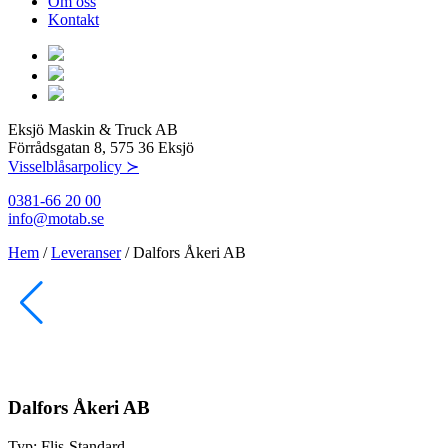
Om oss
Kontakt
Eksjö Maskin & Truck AB
Förrådsgatan 8, 575 36 Eksjö
Visselblåsarpolicy ≻
0381-66 20 00
info@motab.se
Hem
/
Leveranser
/
Dalfors Åkeri AB
Dalfors Åkeri AB
Typ:
Flis-Standard