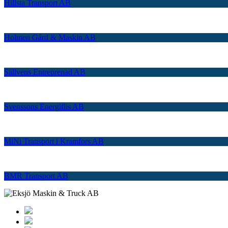
Hillsta Transport AB
Holmen Gård & Maskin AB
Sällvens Entreprenad AB
Svenssons Energiflis AB
MiNi Transport i Kramfors AB
BMR Transport AB