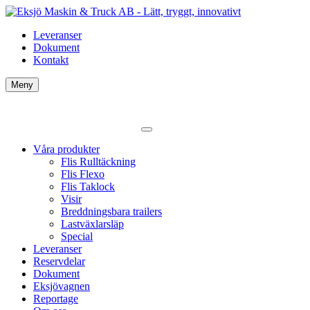
Leveranser
Dokument
Kontakt
Meny
Våra produkter
Flis Rulltäckning
Flis Flexo
Flis Taklock
Visir
Breddningsbara trailers
Lastväxlarsläp
Special
Leveranser
Reservdelar
Dokument
Eksjövagnen
Reportage