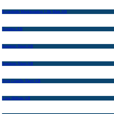
Krogshults Maskinstation Lille Mats AB
Terapico AB
Sonstorp Åkeri AB
Sonstorp Åkeri AB
Sven Granflo Åkeri AB
Lima Bilfrakt AB