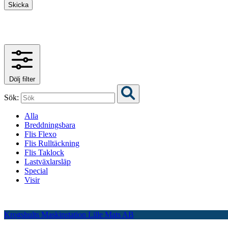
Skicka
Dölj filter
Sök:
Alla
Breddningsbara
Flis Flexo
Flis Rulltäckning
Flis Taklock
Lastväxlarsläp
Special
Visir
Krogshults Maskinstation Lille Mats AB