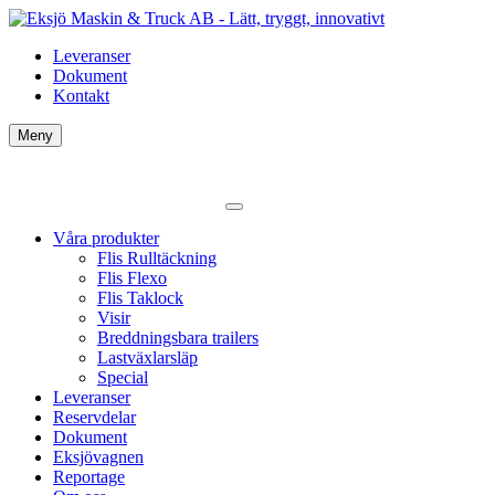
Leveranser
Dokument
Kontakt
Meny
Våra produkter
Flis Rulltäckning
Flis Flexo
Flis Taklock
Visir
Breddningsbara trailers
Lastväxlarsläp
Special
Leveranser
Reservdelar
Dokument
Eksjövagnen
Reportage