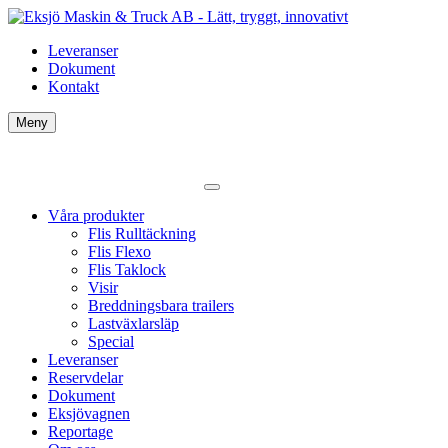
Leveranser
Dokument
Kontakt
Meny
Våra produkter
Flis Rulltäckning
Flis Flexo
Flis Taklock
Visir
Breddningsbara trailers
Lastväxlarsläp
Special
Leveranser
Reservdelar
Dokument
Eksjövagnen
Reportage