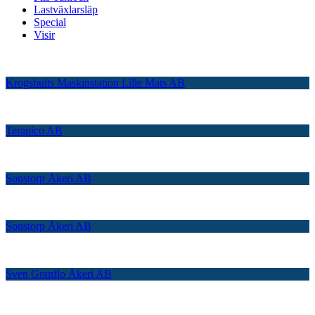
Lastväxlarsläp
Special
Visir
Krogshults Maskinstation Lille Mats AB
Terapico AB
Sonstorp Åkeri AB
Sonstorp Åkeri AB
Sven Granflo Åkeri AB