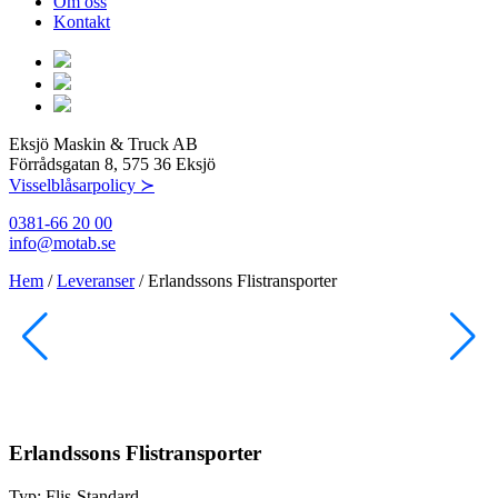
Om oss
Kontakt
Eksjö Maskin & Truck AB
Förrådsgatan 8, 575 36 Eksjö
Visselblåsarpolicy ≻
0381-66 20 00
info@motab.se
Hem
/
Leveranser
/
Erlandssons Flistransporter
Erlandssons Flistransporter
Typ:
Flis-Standard