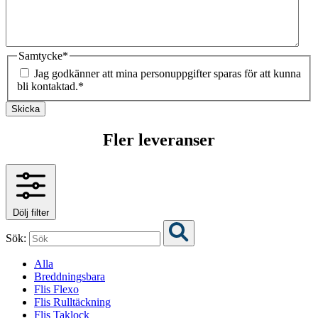
Samtycke
*
Jag godkänner att mina personuppgifter sparas för att kunna
bli kontaktad.
*
Skicka
Fler leveranser
Dölj filter
Sök:
Alla
Breddningsbara
Flis Flexo
Flis Rulltäckning
Flis Taklock