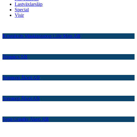
Lastväxlarsläp
Special
Visir
Krogshults Maskinstation Lille Mats AB
Terapico AB
Sonstorp Åkeri AB
Sonstorp Åkeri AB
Sven Granflo Åkeri AB