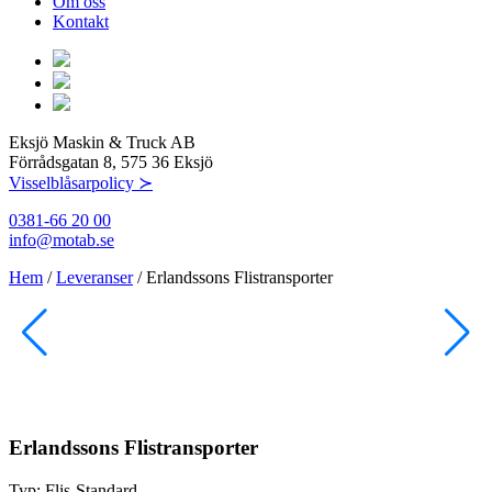
Om oss
Kontakt
Eksjö Maskin & Truck AB
Förrådsgatan 8, 575 36 Eksjö
Visselblåsarpolicy ≻
0381-66 20 00
info@motab.se
Hem
/
Leveranser
/
Erlandssons Flistransporter
Erlandssons Flistransporter
Typ:
Flis-Standard