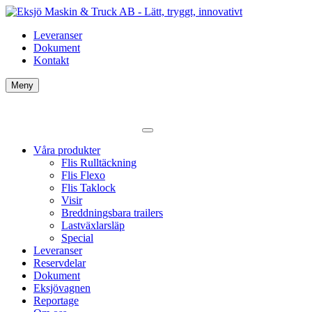
Leveranser
Dokument
Kontakt
Meny
Våra produkter
Flis Rulltäckning
Flis Flexo
Flis Taklock
Visir
Breddningsbara trailers
Lastväxlarsläp
Special
Leveranser
Reservdelar
Dokument
Eksjövagnen
Reportage