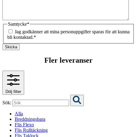
Samtycke
*
Jag godkänner att mina personuppgifter sparas för att kunna
bli kontaktad.
*
Skicka
Fler leveranser
Dölj filter
Sök:
Alla
Breddningsbara
Flis Flexo
Flis Rulltäckning
Flis Taklock