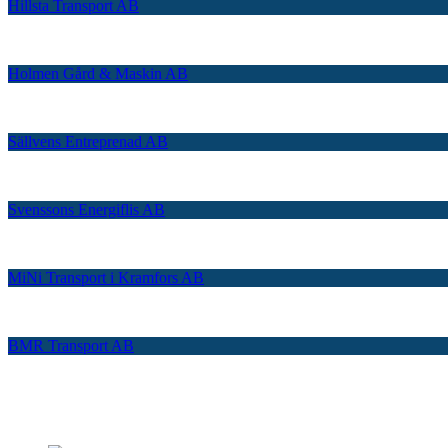
Hillsta Transport AB
Holmen Gård & Maskin AB
Sällvens Entreprenad AB
Svenssons Energiflis AB
MiNi Transport i Kramfors AB
BMR Transport AB