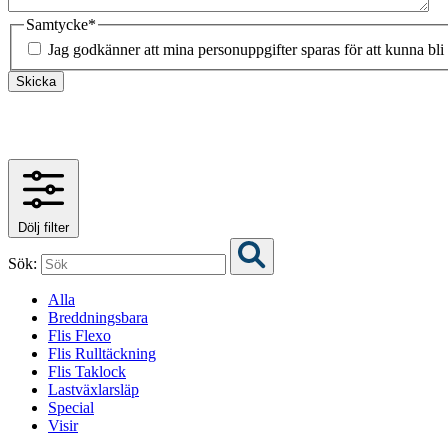
Samtycke
*
Jag godkänner att mina personuppgifter sparas för att kunna bli
Skicka
Dölj filter
Sök:
Alla
Breddningsbara
Flis Flexo
Flis Rulltäckning
Flis Taklock
Lastväxlarsläp
Special
Visir