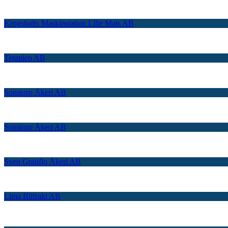
Krogshults Maskinstation Lille Mats AB
Terapico AB
Sonstorp Åkeri AB
Sonstorp Åkeri AB
Sven Granflo Åkeri AB
Lima Bilfrakt AB