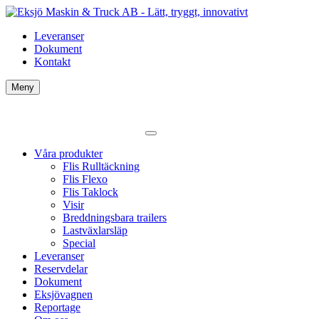
Leveranser
Dokument
Kontakt
Meny
Våra produkter
Flis Rulltäckning
Flis Flexo
Flis Taklock
Visir
Breddningsbara trailers
Lastväxlarsläp
Special
Leveranser
Reservdelar
Dokument
Eksjövagnen
Reportage