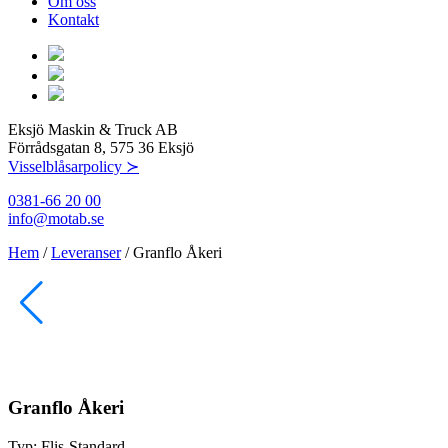
Om oss
Kontakt
Eksjö Maskin & Truck AB
Förrådsgatan 8, 575 36 Eksjö
Visselblåsarpolicy ≻
0381-66 20 00
info@motab.se
Hem
/
Leveranser
/
Granflo Åkeri
Granflo Åkeri
Typ:
Flis-Standard