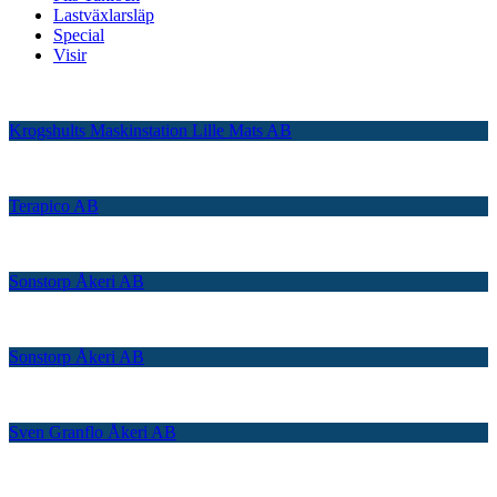
Lastväxlarsläp
Special
Visir
Krogshults Maskinstation Lille Mats AB
Terapico AB
Sonstorp Åkeri AB
Sonstorp Åkeri AB
Sven Granflo Åkeri AB