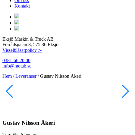
Om oss
Kontakt
Eksjö Maskin & Truck AB
Förrådsgatan 8, 575 36 Eksjö
Visselblåsarpolicy ≻
0381-66 20 00
info@motab.se
Hem
/
Leveranser
/
Gustav Nilsson Åkeri
Gustav Nilsson Åkeri
Typ:
Flis-Standard