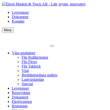
Leveranser
Dokument
Kontakt
Meny
Våra produkter
Flis Rulltäckning
Flis Flexo
Flis Taklock
Visir
Breddningsbara trailers
Lastväxlarsläp
Special
Leveranser
Reservdelar
Dokument
Eksjövagnen
Reportage