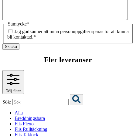
Samtycke
*
Jag godkänner att mina personuppgifter sparas för att kunna
bli kontaktad.
*
Skicka
Fler leveranser
Dölj filter
Sök:
Alla
Breddningsbara
Flis Flexo
Flis Rulltäckning
Flis Taklock