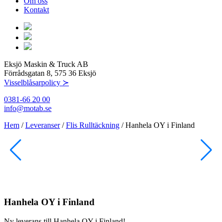
Om oss
Kontakt
Eksjö Maskin & Truck AB
Förrådsgatan 8, 575 36 Eksjö
Visselblåsarpolicy ≻
0381-66 20 00
info@motab.se
Hem
/
Leveranser
/
Flis Rulltäckning
/
Hanhela OY i Finland
Hanhela OY i Finland
Ny leverans till Hanhela OY i Finland!