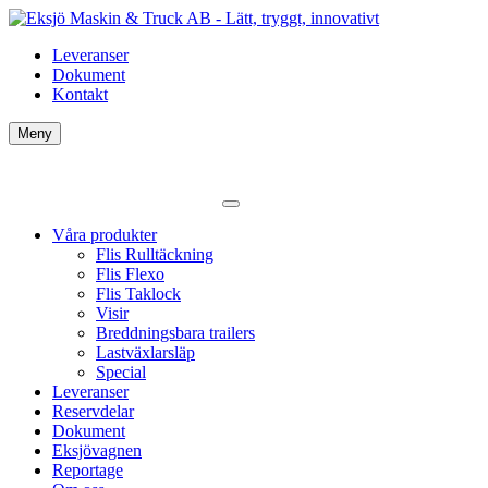
Leveranser
Dokument
Kontakt
Meny
Våra produkter
Flis Rulltäckning
Flis Flexo
Flis Taklock
Visir
Breddningsbara trailers
Lastväxlarsläp
Special
Leveranser
Reservdelar
Dokument
Eksjövagnen
Reportage