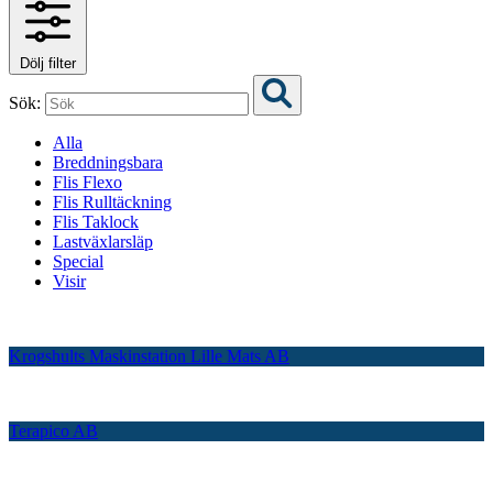
Dölj filter
Sök:
Alla
Breddningsbara
Flis Flexo
Flis Rulltäckning
Flis Taklock
Lastväxlarsläp
Special
Visir
Krogshults Maskinstation Lille Mats AB
Terapico AB