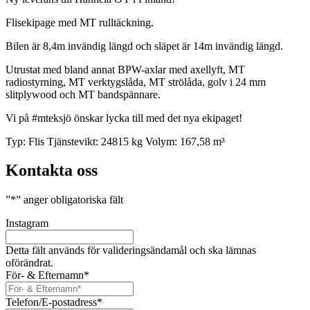
Flisekipage med MT rulltäckning.
Bilen är 8,4m invändig längd och släpet är 14m invändig längd.
Utrustat med bland annat BPW-axlar med axellyft, MT
radiostyrning, MT verktygslåda, MT strölåda, golv i 24 mm
slitplywood och MT bandspännare.
Vi på #mteksjö önskar lycka till med det nya ekipaget!
Typ:
Flis
Tjänstevikt:
24815 kg
Volym:
167,58 m³
Kontakta oss
”
*
” anger obligatoriska fält
Instagram
Detta fält används för valideringsändamål och ska lämnas
oförändrat.
För- & Efternamn
*
Telefon/E-postadress
*