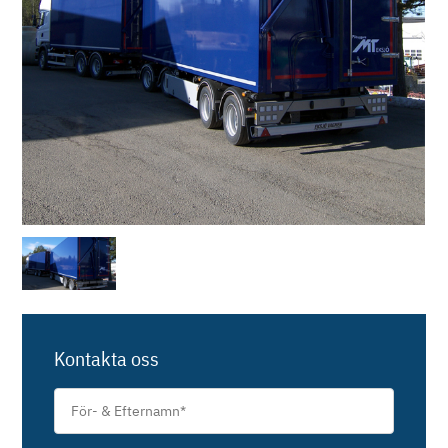
Kontakta oss
För-
&
Efternamn
*