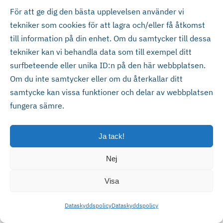
För att ge dig den bästa upplevelsen använder vi
tekniker som cookies för att lagra och/eller få åtkomst
till information på din enhet. Om du samtycker till dessa
Sonstorp Åkeri AB
tekniker kan vi behandla data som till exempel ditt
surfbeteende eller unika ID:n på den här webbplatsen.
Om du inte samtycker eller om du återkallar ditt
samtycke kan vissa funktioner och delar av webbplatsen
fungera sämre.
Ja tack!
Nej
Visa
Hjelm & Grüner AB
Dataskyddspolicy
Dataskyddspolicy