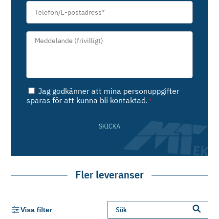
Telefon/E-
postadress
*
Meddelande*
*
Samtycke
Jag godkänner att mina personuppgifter
*
sparas för att kunna bli kontaktad.
*
SKICKA
Fler leveranser
Visa filter