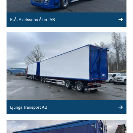
K.Å. Axelssons Åkeri AB
Ljunga Transport AB