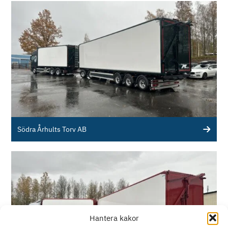
Södra Århults Torv AB
Hantera kakor