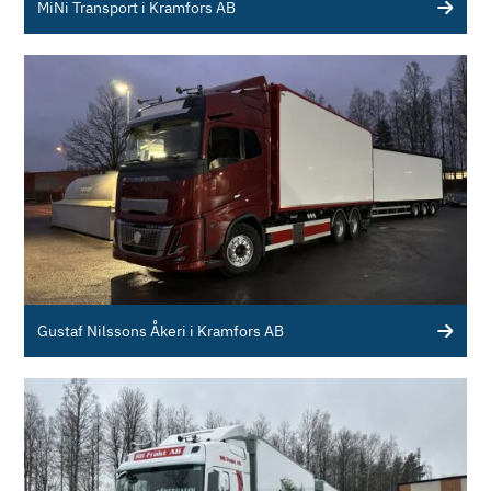
MiNi Transport i Kramfors AB
Gustaf Nilssons Åkeri i Kramfors AB