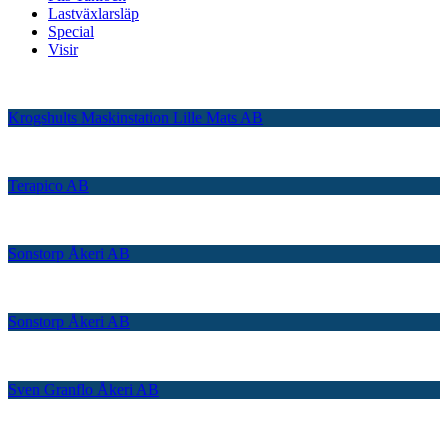
Lastväxlarsläp
Special
Visir
Krogshults Maskinstation Lille Mats AB
Terapico AB
Sonstorp Åkeri AB
Sonstorp Åkeri AB
Sven Granflo Åkeri AB