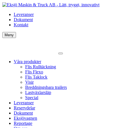
Leveranser
Dokument
Kontakt
Meny
Våra produkter
Flis Rulltäckning
Flis Flexo
Flis Taklock
Visir
Breddningsbara trailers
Lastväxlarsläp
Special
Leveranser
Reservdelar
Dokument
Eksjövagnen
Reportage