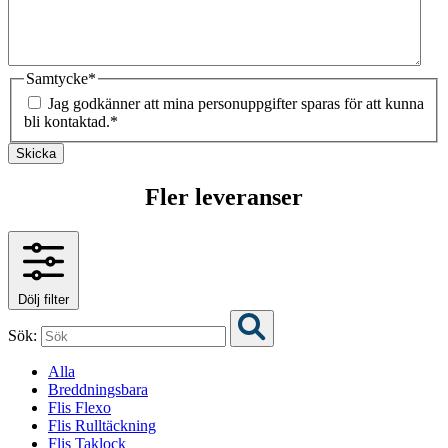
Samtycke
*
Jag godkänner att mina personuppgifter sparas för att kunna
bli kontaktad.
*
Skicka
Fler leveranser
Dölj filter
Sök:
Alla
Breddningsbara
Flis Flexo
Flis Rulltäckning
Flis Taklock