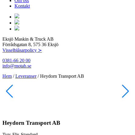
Om oss
Kontakt
Eksjö Maskin & Truck AB
Förrådsgatan 8, 575 36 Eksjö
Visselblåsarpolicy ≻
0381-66 20 00
info@motab.se
Hem
/
Leveranser
/
Heydorn Transport AB
Heydorn Transport AB
Typ:
Flis-Standard