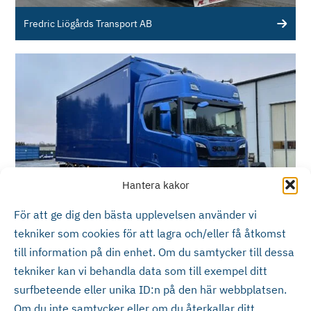
Fredric Liögårds Transport AB
Hantera kakor
För att ge dig den bästa upplevelsen använder vi
Jan Lindfors Åkeri AB
tekniker som cookies för att lagra och/eller få åtkomst
till information på din enhet. Om du samtycker till dessa
tekniker kan vi behandla data som till exempel ditt
surfbeteende eller unika ID:n på den här webbplatsen.
Om du inte samtycker eller om du återkallar ditt