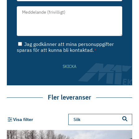
Meddelande*
*
Samtycke
Jag godkänner att mina personuppgifter
*
sparas för att kunna bli kontaktad.
*
SKICKA
Fler leveranser
Visa filter