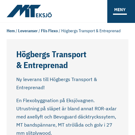
MENY
Hem
/
Leveranser
/
Flis Flexo
/
Högbergs Transport & Entreprenad
Högbergs Transport
& Entreprenad
Ny leverans till Högbergs Transport &
Entreprenad!
En Flexobyggnation på Eksjövagnen.
Utrustning på släpet är bland annat ROR-axlar
med axellyft och Bevoguard däcktryckssytem,
MT bandspännare, MT strölåda och golv i 27
mm slitplywood.