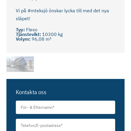
Vi på #mteksjö önskar lycka till med det nya
släpet!
Typ:
Flexo
Tjänstevikt:
10300 kg
Volym:
96,08 m³
Kontakta oss
För-
&
Efternamn
*
Telefon/E-
postadress
*