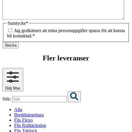
Samtycke
*
Jag godkänner att mina personuppgifter sparas för att kunna
bli kontaktad.
*
Skicka
Fler leveranser
Dölj filter
Sök:
Alla
Breddningsbara
Flis Flexo
Flis Rulltäckning
Flis Taklock