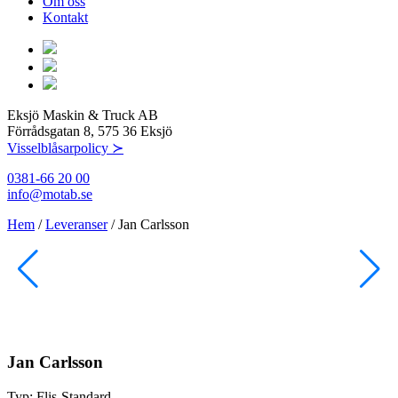
Om oss
Kontakt
Eksjö Maskin & Truck AB
Förrådsgatan 8, 575 36 Eksjö
Visselblåsarpolicy ≻
0381-66 20 00
info@motab.se
Hem
/
Leveranser
/
Jan Carlsson
Jan Carlsson
Typ:
Flis-Standard