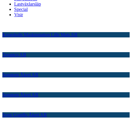
Lastväxlarsläp
Special
Visir
Krogshults Maskinstation Lille Mats AB
Terapico AB
Sonstorp Åkeri AB
Sonstorp Åkeri AB
Sven Granflo Åkeri AB