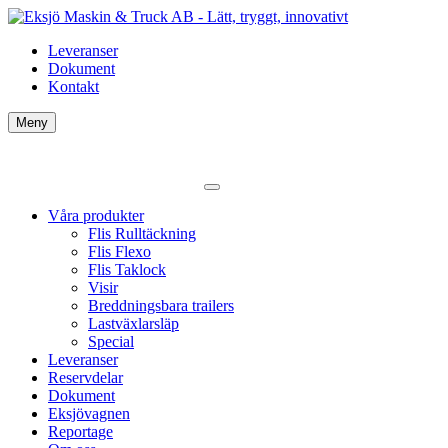
Leveranser
Dokument
Kontakt
Meny
Våra produkter
Flis Rulltäckning
Flis Flexo
Flis Taklock
Visir
Breddningsbara trailers
Lastväxlarsläp
Special
Leveranser
Reservdelar
Dokument
Eksjövagnen
Reportage