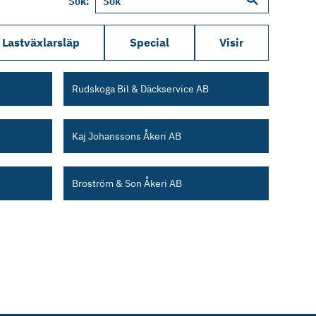
Sök:
Lastväxlarsläp
Special
Visir
Rudskoga Bil & Däckservice AB
Kaj Johanssons Åkeri AB
Broström & Son Åkeri AB