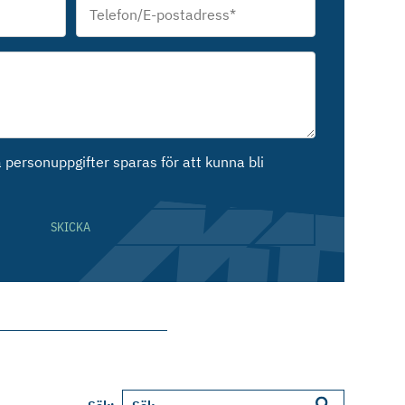
postadress
*
personuppgifter sparas för att kunna bli
SKICKA