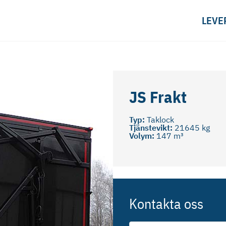
LEVE
JS Frakt
Typ:
Taklock
Tjänstevikt:
21645 kg
Volym:
147 m³
Kontakta oss
För-