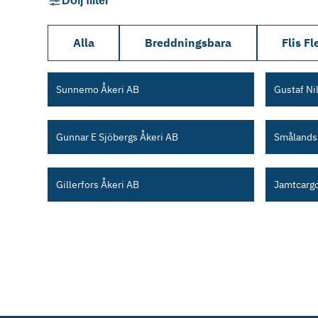
Dölj filter
Alla
Breddningsbara
Flis Fl
Sunnemo Åkeri AB
Gustaf Ni
Gunnar E Sjöbergs Åkeri AB
Smålands 
Gillerfors Åkeri AB
Jamtcarg