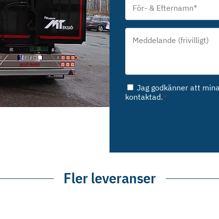
&
Efternamn
*
Meddelande*
*
Samtycke
Jag godkänner att mina 
*
kontaktad.
*
Fler leveranser