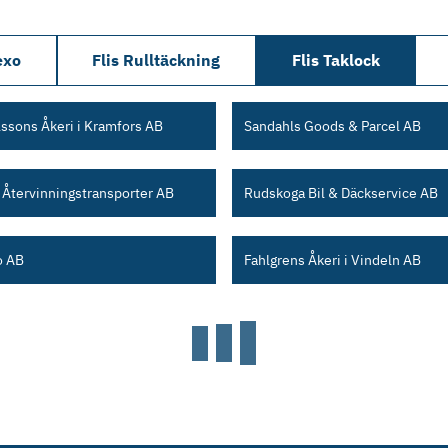
exo
Flis Rulltäckning
Flis Taklock
lssons Åkeri i Kramfors AB
Sandahls Goods & Parcel AB
Återvinningstransporter AB
Rudskoga Bil & Däckservice AB
o AB
Fahlgrens Åkeri i Vindeln AB