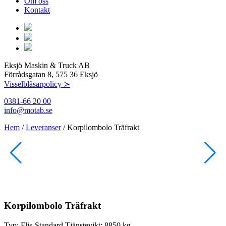
Om oss
Kontakt
Eksjö Maskin & Truck AB
Förrådsgatan 8, 575 36 Eksjö
Visselblåsarpolicy ≻
0381-66 20 00
info@motab.se
Hem
/
Leveranser
/
Korpilombolo Träfrakt
Korpilombolo Träfrakt
Typ:
Flis-Standard
Tjänstevikt:
8850 kg