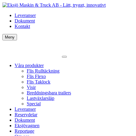
Leveranser
Dokument
Kontakt
Meny
Våra produkter
Flis Rulltäckning
Flis Flexo
Flis Taklock
Visir
Breddningsbara trailers
Lastväxlarsläp
Special
Leveranser
Reservdelar
Dokument
Eksjövagnen
Reportage