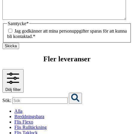
Samtycke
*
Jag godkänner att mina personuppgifter sparas för att kunna
bli kontaktad.
*
Skicka
Fler leveranser
Dölj filter
Sök:
Alla
Breddningsbara
Flis Flexo
Flis Rulltäckning
Flis Taklock