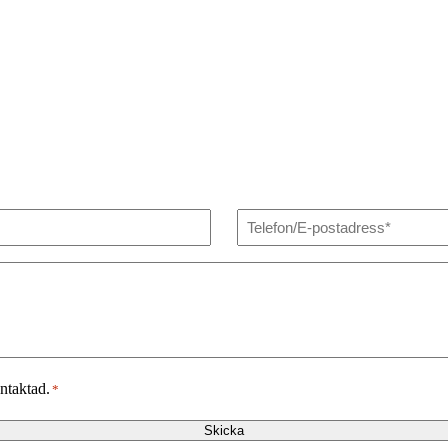
Telefon/E-
postadress
*
ntaktad.
*
Skicka