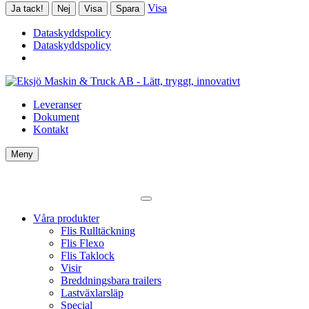
Visa
Ja tack!
Nej
Visa
Spara
Dataskyddspolicy
Dataskyddspolicy
Leveranser
Dokument
Kontakt
Meny
Våra produkter
Flis Rulltäckning
Flis Flexo
Flis Taklock
Visir
Breddningsbara trailers
Lastväxlarsläp
Special