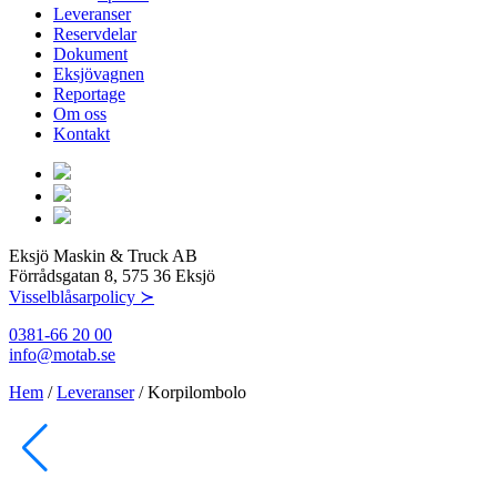
Leveranser
Reservdelar
Dokument
Eksjövagnen
Reportage
Om oss
Kontakt
Eksjö Maskin & Truck AB
Förrådsgatan 8, 575 36 Eksjö
Visselblåsarpolicy ≻
0381-66 20 00
info@motab.se
Hem
/
Leveranser
/
Korpilombolo