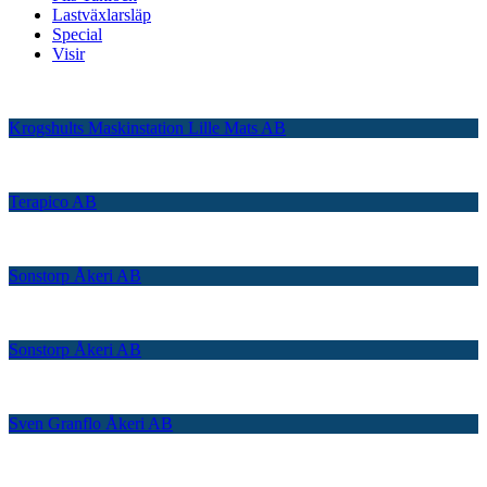
Lastväxlarsläp
Special
Visir
Krogshults Maskinstation Lille Mats AB
Terapico AB
Sonstorp Åkeri AB
Sonstorp Åkeri AB
Sven Granflo Åkeri AB