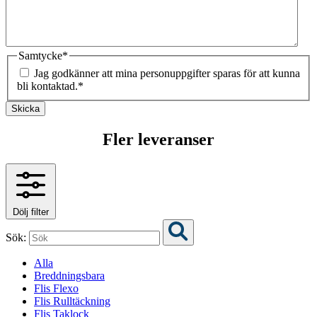
Samtycke
*
Jag godkänner att mina personuppgifter sparas för att kunna
bli kontaktad.
*
Skicka
Fler leveranser
Dölj filter
Sök:
Alla
Breddningsbara
Flis Flexo
Flis Rulltäckning
Flis Taklock