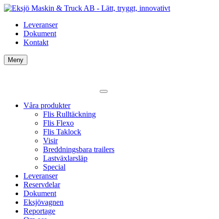
Leveranser
Dokument
Kontakt
Meny
Våra produkter
Flis Rulltäckning
Flis Flexo
Flis Taklock
Visir
Breddningsbara trailers
Lastväxlarsläp
Special
Leveranser
Reservdelar
Dokument
Eksjövagnen
Reportage