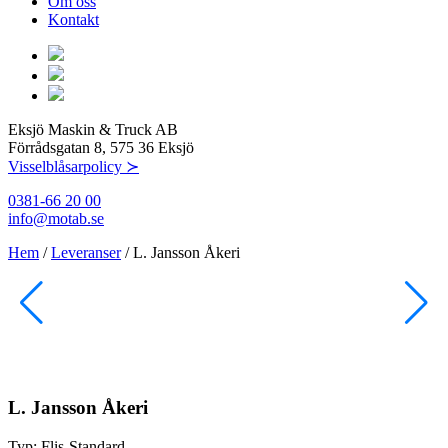
Om oss
Kontakt
Eksjö Maskin & Truck AB
Förrådsgatan 8, 575 36 Eksjö
Visselblåsarpolicy ≻
0381-66 20 00
info@motab.se
Hem
/
Leveranser
/
L. Jansson Åkeri
L. Jansson Åkeri
Typ:
Flis-Standard