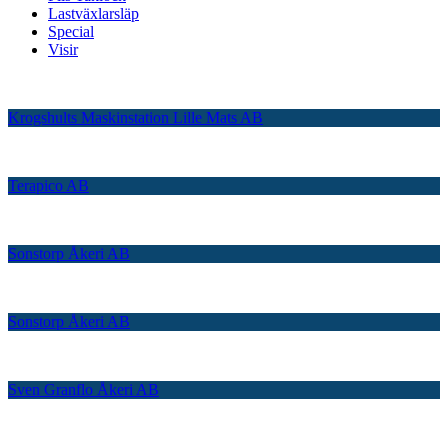
Lastväxlarsläp
Special
Visir
Krogshults Maskinstation Lille Mats AB
Terapico AB
Sonstorp Åkeri AB
Sonstorp Åkeri AB
Sven Granflo Åkeri AB