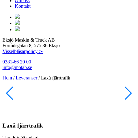
Om oss
Kontakt
Eksjö Maskin & Truck AB
Förrådsgatan 8, 575 36 Eksjö
Visselblåsarpolicy ≻
0381-66 20 00
info@motab.se
Hem
/
Leveranser
/
Laxå fjärrtrafik
Laxå fjärrtrafik
Typ:
Flis-Standard