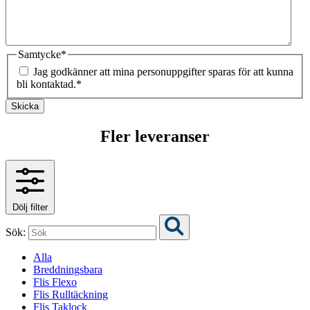
Samtycke
*
Jag godkänner att mina personuppgifter sparas för att kunna
bli kontaktad.
*
Skicka
Fler leveranser
Dölj filter
Sök:
Alla
Breddningsbara
Flis Flexo
Flis Rulltäckning
Flis Taklock