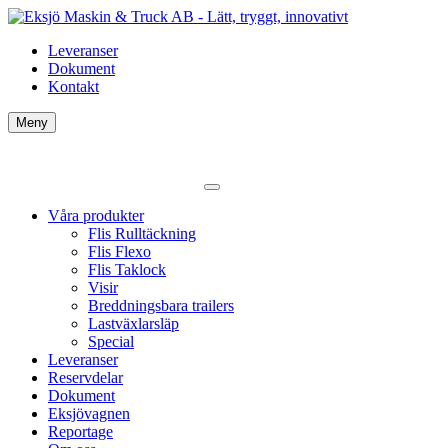
Leveranser
Dokument
Kontakt
Meny
Våra produkter
Flis Rulltäckning
Flis Flexo
Flis Taklock
Visir
Breddningsbara trailers
Lastväxlarsläp
Special
Leveranser
Reservdelar
Dokument
Eksjövagnen
Reportage