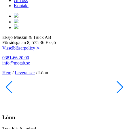
Om oss
Kontakt
Eksjö Maskin & Truck AB
Förrådsgatan 8, 575 36 Eksjö
Visselblåsarpolicy ≻
0381-66 20 00
info@motab.se
Hem
/
Leveranser
/
Lönn
Lönn
Typ:
Flis-Standard