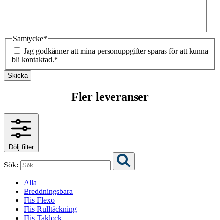
Samtycke
*
Jag godkänner att mina personuppgifter sparas för att kunna
bli kontaktad.
*
Skicka
Fler leveranser
Dölj filter
Sök:
Alla
Breddningsbara
Flis Flexo
Flis Rulltäckning
Flis Taklock