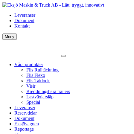
Leveranser
Dokument
Kontakt
Meny
Våra produkter
Flis Rulltäckning
Flis Flexo
Flis Taklock
Visir
Breddningsbara trailers
Lastväxlarsläp
Special
Leveranser
Reservdelar
Dokument
Eksjövagnen
Reportage