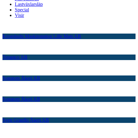
Lastväxlarsläp
Special
Visir
Krogshults Maskinstation Lille Mats AB
Terapico AB
Sonstorp Åkeri AB
Sonstorp Åkeri AB
Sven Granflo Åkeri AB