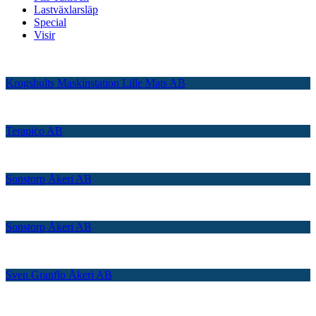
Lastväxlarsläp
Special
Visir
Krogshults Maskinstation Lille Mats AB
Terapico AB
Sonstorp Åkeri AB
Sonstorp Åkeri AB
Sven Granflo Åkeri AB