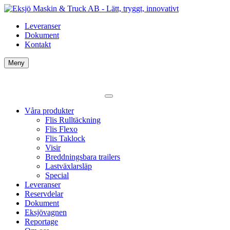
Leveranser
Dokument
Kontakt
Meny
Våra produkter
Flis Rulltäckning
Flis Flexo
Flis Taklock
Visir
Breddningsbara trailers
Lastväxlarsläp
Special
Leveranser
Reservdelar
Dokument
Eksjövagnen
Reportage