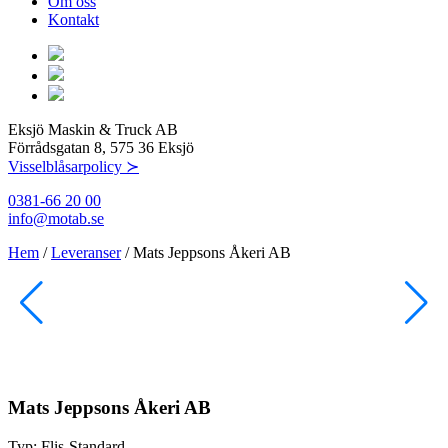
Om oss
Kontakt
Eksjö Maskin & Truck AB
Förrådsgatan 8, 575 36 Eksjö
Visselblåsarpolicy ≻
0381-66 20 00
info@motab.se
Hem
/
Leveranser
/
Mats Jeppsons Åkeri AB
Mats Jeppsons Åkeri AB
Typ:
Flis-Standard