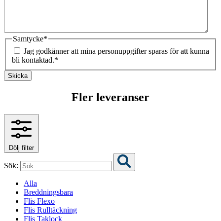
Samtycke
*
Jag godkänner att mina personuppgifter sparas för att kunna
bli kontaktad.
*
Skicka
Fler leveranser
Dölj filter
Sök:
Alla
Breddningsbara
Flis Flexo
Flis Rulltäckning
Flis Taklock