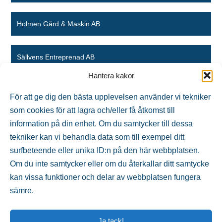
Holmen Gård & Maskin AB
Sällvens Entreprenad AB
Hantera kakor
Svenssons Energiflis AB
För att ge dig den bästa upplevelsen använder vi tekniker
som cookies för att lagra och/eller få åtkomst till
information på din enhet. Om du samtycker till dessa
MiNi Transport i Kramfors AB
tekniker kan vi behandla data som till exempel ditt
surfbeteende eller unika ID:n på den här webbplatsen.
BMR Transport AB
Om du inte samtycker eller om du återkallar ditt samtycke
kan vissa funktioner och delar av webbplatsen fungera
sämre.
Ja tack!