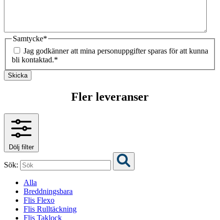
Samtycke
*
Jag godkänner att mina personuppgifter sparas för att kunna
bli kontaktad.
*
Skicka
Fler leveranser
Dölj filter
Sök:
Alla
Breddningsbara
Flis Flexo
Flis Rulltäckning
Flis Taklock