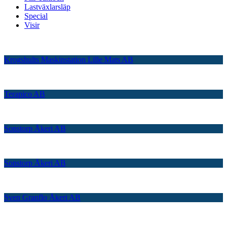
Lastväxlarsläp
Special
Visir
Krogshults Maskinstation Lille Mats AB
Terapico AB
Sonstorp Åkeri AB
Sonstorp Åkeri AB
Sven Granflo Åkeri AB