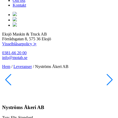
Om oss
Kontakt
Eksjö Maskin & Truck AB
Förrådsgatan 8, 575 36 Eksjö
Visselblåsarpolicy ≻
0381-66 20 00
info@motab.se
Hem
/
Leveranser
/
Nyströms Åkeri AB
Nyströms Åkeri AB
Typ:
Flis-Standard