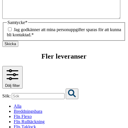
Samtycke
*
Jag godkänner att mina personuppgifter sparas för att kunna
bli kontaktad.
*
Skicka
Fler leveranser
Dölj filter
Sök:
Alla
Breddningsbara
Flis Flexo
Flis Rulltäckning
Flis Taklock