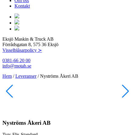
Om oss
Kontakt
Eksjö Maskin & Truck AB
Förrådsgatan 8, 575 36 Eksjö
Visselblåsarpolicy ≻
0381-66 20 00
info@motab.se
Hem
/
Leveranser
/
Nyströms Åkeri AB
Nyströms Åkeri AB
Typ:
Flis-Standard