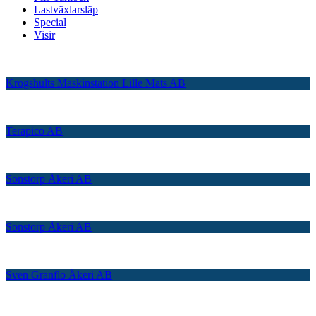
Lastväxlarsläp
Special
Visir
Krogshults Maskinstation Lille Mats AB
Terapico AB
Sonstorp Åkeri AB
Sonstorp Åkeri AB
Sven Granflo Åkeri AB