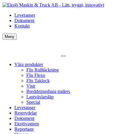
Leveranser
Dokument
Kontakt
Meny
Våra produkter
Flis Rulltäckning
Flis Flexo
Flis Taklock
Visir
Breddningsbara trailers
Lastväxlarsläp
Special
Leveranser
Reservdelar
Dokument
Eksjövagnen
Reportage