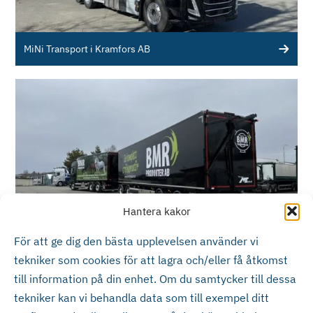
MiNi Transport i Kramfors AB
Hantera kakor
För att ge dig den bästa upplevelsen använder vi
BMR Transport AB
tekniker som cookies för att lagra och/eller få åtkomst
till information på din enhet. Om du samtycker till dessa
tekniker kan vi behandla data som till exempel ditt