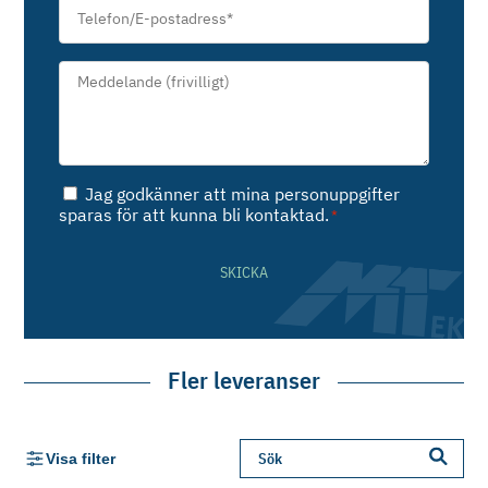
Telefon/E-
postadress
*
Meddelande*
*
Samtycke
Jag godkänner att mina personuppgifter
*
sparas för att kunna bli kontaktad.
*
SKICKA
Fler leveranser
Visa filter