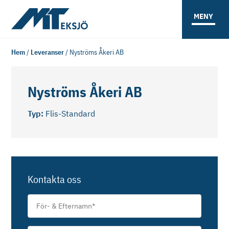
MENY
Hem
/
Leveranser
/
Nyströms Åkeri AB
Nyströms Åkeri AB
Typ:
Flis-Standard
Kontakta oss
För-
&
Efternamn
*