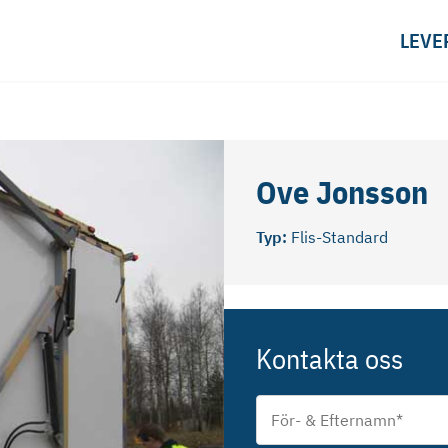
LEVE
Ove Jonsson
Typ:
Flis-Standard
Kontakta oss
För-
&
Efternamn
*