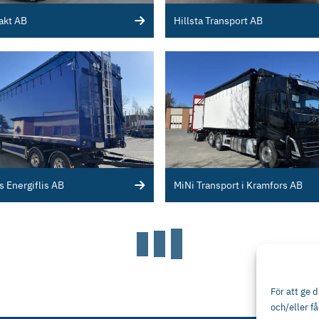
rakt AB
Hillsta Transport AB
 Energiflis AB
MiNi Transport i Kramfors AB
För att ge 
och/eller f