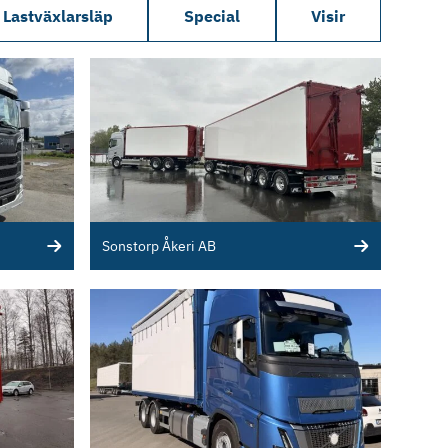
Lastväxlarsläp
Special
Visir
Sonstorp Åkeri AB