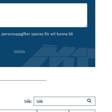
personuppgifter sparas för att kunna bli
SKICKA
Sök: