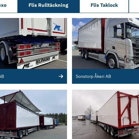
exo
Flis Rulltäckning
Flis Taklock
AB
Sonstorp Åkeri AB