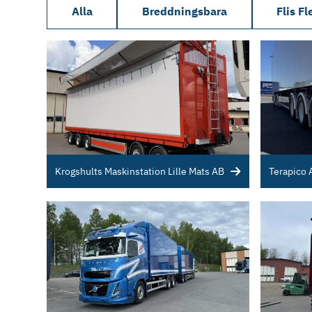
Alla
Breddningsbara
Flis Fl
Krogshults Maskinstation Lille Mats AB
Terapico 