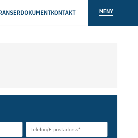
MENY
RANSER
DOKUMENT
KONTAKT
Telefon/E-
postadress
*