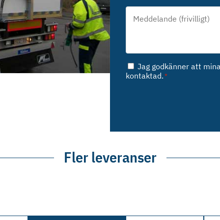
Meddelande*
*
Samtycke
Jag godkänner att mina 
*
kontaktad.
*
Fler leveranser