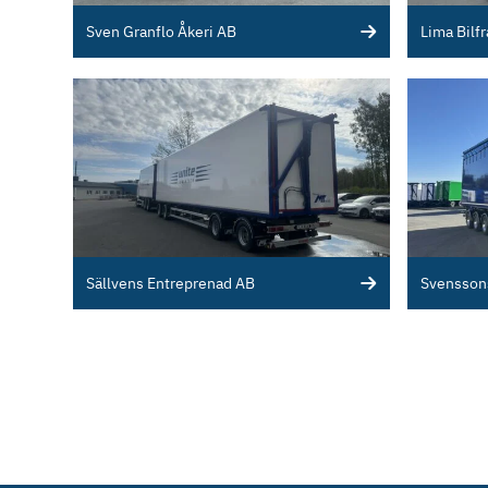
Sven Granflo Åkeri AB
Lima Bilf
Sällvens Entreprenad AB
Svenssons