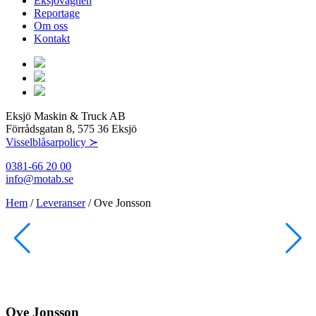
Eksjövagnen
Reportage
Om oss
Kontakt
Eksjö Maskin & Truck AB
Förrådsgatan 8, 575 36 Eksjö
Visselblåsarpolicy ≻
0381-66 20 00
info@motab.se
Hem
/
Leveranser
/
Ove Jonsson
Ove Jonsson