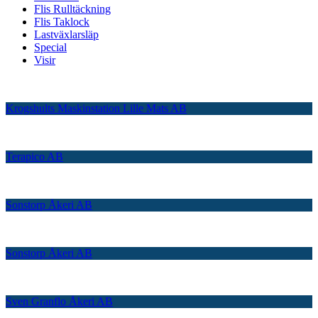
Flis Rulltäckning
Flis Taklock
Lastväxlarsläp
Special
Visir
Krogshults Maskinstation Lille Mats AB
Terapico AB
Sonstorp Åkeri AB
Sonstorp Åkeri AB
Sven Granflo Åkeri AB