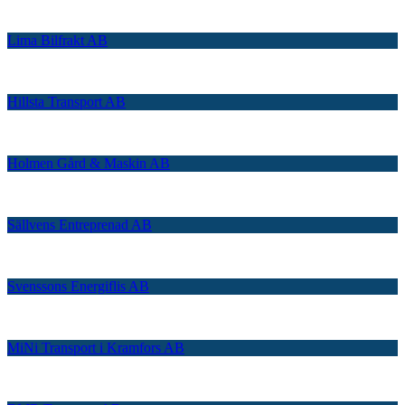
Lima Bilfrakt AB
Hillsta Transport AB
Holmen Gård & Maskin AB
Sällvens Entreprenad AB
Svenssons Energiflis AB
MiNi Transport i Kramfors AB