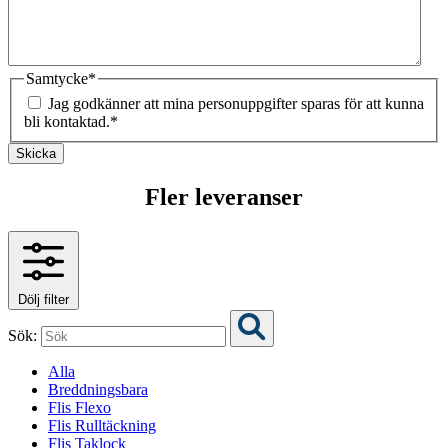
Samtycke
*
Jag godkänner att mina personuppgifter sparas för att kunna
bli kontaktad.
*
Skicka
Fler leveranser
Dölj filter
Sök:
Alla
Breddningsbara
Flis Flexo
Flis Rulltäckning
Flis Taklock