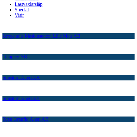
Lastväxlarsläp
Special
Visir
Krogshults Maskinstation Lille Mats AB
Terapico AB
Sonstorp Åkeri AB
Sonstorp Åkeri AB
Sven Granflo Åkeri AB