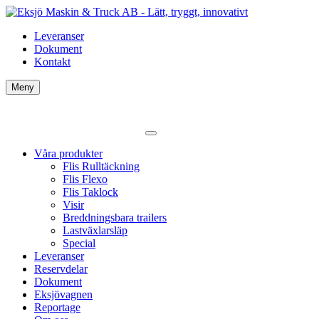
Leveranser
Dokument
Kontakt
Meny
Våra produkter
Flis Rulltäckning
Flis Flexo
Flis Taklock
Visir
Breddningsbara trailers
Lastväxlarsläp
Special
Leveranser
Reservdelar
Dokument
Eksjövagnen
Reportage