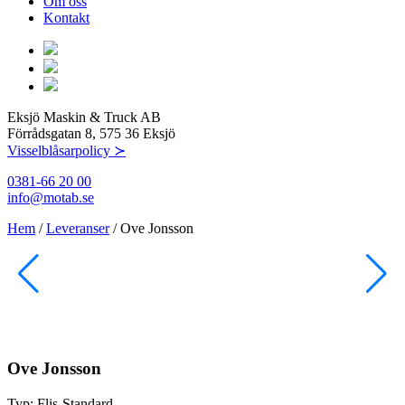
Om oss
Kontakt
Eksjö Maskin & Truck AB
Förrådsgatan 8, 575 36 Eksjö
Visselblåsarpolicy ≻
0381-66 20 00
info@motab.se
Hem
/
Leveranser
/
Ove Jonsson
Ove Jonsson
Typ:
Flis-Standard