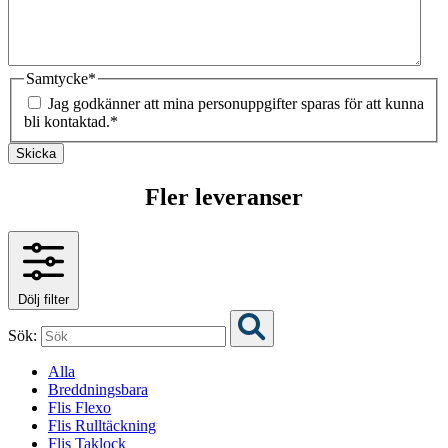
Samtycke
*
Jag godkänner att mina personuppgifter sparas för att kunna
bli kontaktad.
*
Skicka
Fler leveranser
Dölj filter
Sök:
Alla
Breddningsbara
Flis Flexo
Flis Rulltäckning
Flis Taklock