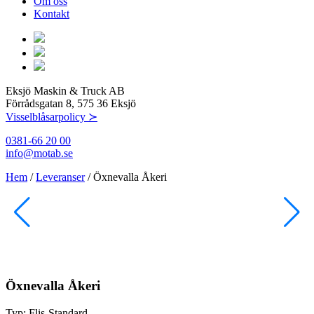
Om oss
Kontakt
Eksjö Maskin & Truck AB
Förrådsgatan 8, 575 36 Eksjö
Visselblåsarpolicy ≻
0381-66 20 00
info@motab.se
Hem
/
Leveranser
/
Öxnevalla Åkeri
Öxnevalla Åkeri
Typ:
Flis-Standard