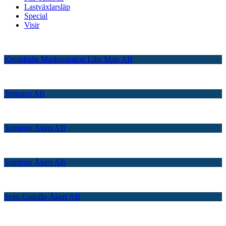
Lastväxlarsläp
Special
Visir
Krogshults Maskinstation Lille Mats AB
Terapico AB
Sonstorp Åkeri AB
Sonstorp Åkeri AB
Sven Granflo Åkeri AB