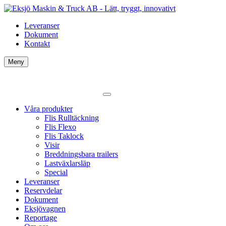
Leveranser
Dokument
Kontakt
Meny
Våra produkter
Flis Rulltäckning
Flis Flexo
Flis Taklock
Visir
Breddningsbara trailers
Lastväxlarsläp
Special
Leveranser
Reservdelar
Dokument
Eksjövagnen
Reportage