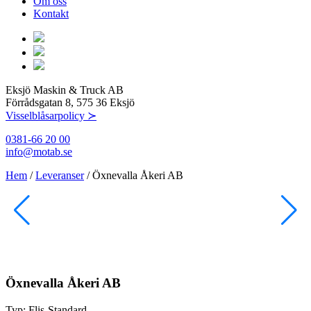
Om oss
Kontakt
Eksjö Maskin & Truck AB
Förrådsgatan 8, 575 36 Eksjö
Visselblåsarpolicy ≻
0381-66 20 00
info@motab.se
Hem
/
Leveranser
/
Öxnevalla Åkeri AB
Öxnevalla Åkeri AB
Typ:
Flis-Standard