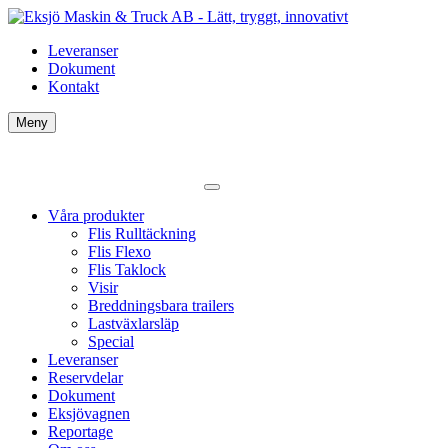
Leveranser
Dokument
Kontakt
Meny
Våra produkter
Flis Rulltäckning
Flis Flexo
Flis Taklock
Visir
Breddningsbara trailers
Lastväxlarsläp
Special
Leveranser
Reservdelar
Dokument
Eksjövagnen
Reportage