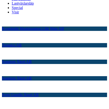
Lastväxlarsläp
Special
Visir
Krogshults Maskinstation Lille Mats AB
Terapico AB
Sonstorp Åkeri AB
Sonstorp Åkeri AB
Sven Granflo Åkeri AB