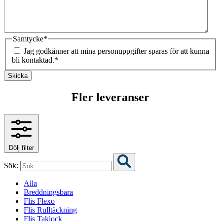
Samtycke
*
Jag godkänner att mina personuppgifter sparas för att kunna
bli kontaktad.
*
Skicka
Fler leveranser
Dölj filter
Sök:
Alla
Breddningsbara
Flis Flexo
Flis Rulltäckning
Flis Taklock