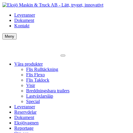
Leveranser
Dokument
Kontakt
Meny
Våra produkter
Flis Rulltäckning
Flis Flexo
Flis Taklock
Visir
Breddningsbara trailers
Lastväxlarsläp
Special
Leveranser
Reservdelar
Dokument
Eksjövagnen
Reportage