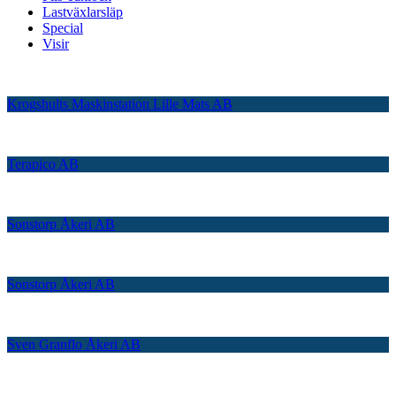
Lastväxlarsläp
Special
Visir
Krogshults Maskinstation Lille Mats AB
Terapico AB
Sonstorp Åkeri AB
Sonstorp Åkeri AB
Sven Granflo Åkeri AB