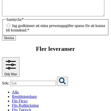
Samtycke
*
Jag godkänner att mina personuppgifter sparas för att kunna
bli kontaktad.
*
Skicka
Fler leveranser
Dölj filter
Sök:
Alla
Breddningsbara
Flis Flexo
Flis Rulltäckning
Flis Taklock