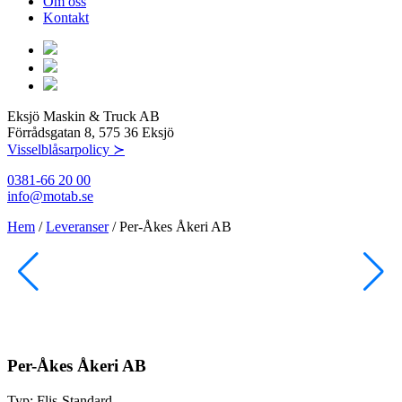
Om oss
Kontakt
Eksjö Maskin & Truck AB
Förrådsgatan 8, 575 36 Eksjö
Visselblåsarpolicy ≻
0381-66 20 00
info@motab.se
Hem
/
Leveranser
/
Per-Åkes Åkeri AB
Per-Åkes Åkeri AB
Typ:
Flis-Standard