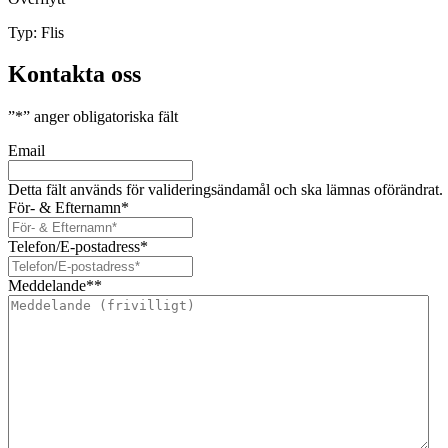
Typ:
Flis
Kontakta oss
”
*
” anger obligatoriska fält
Email
Detta fält används för valideringsändamål och ska lämnas oförändrat.
För- & Efternamn
*
Telefon/E-postadress
*
Meddelande*
*