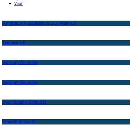
Visir
Krogshults Maskinstation Lille Mats AB
Terapico AB
Sonstorp Åkeri AB
Sonstorp Åkeri AB
Sven Granflo Åkeri AB
Lima Bilfrakt AB