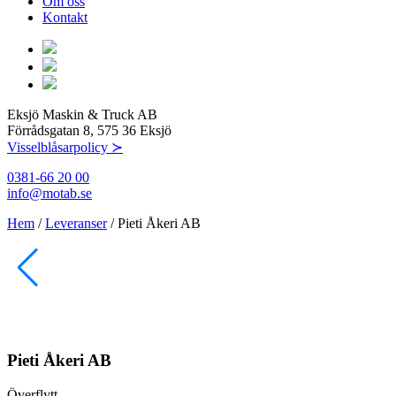
Om oss
Kontakt
Eksjö Maskin & Truck AB
Förrådsgatan 8, 575 36 Eksjö
Visselblåsarpolicy ≻
0381-66 20 00
info@motab.se
Hem
/
Leveranser
/
Pieti Åkeri AB
Pieti Åkeri AB
Överflytt