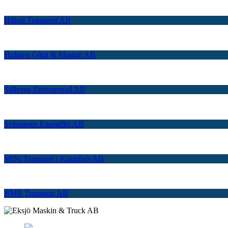
Hillsta Transport AB
Holmen Gård & Maskin AB
Sällvens Entreprenad AB
Svenssons Energiflis AB
MiNi Transport i Kramfors AB
BMR Transport AB