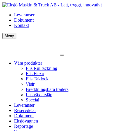
Leveranser
Dokument
Kontakt
Meny
Våra produkter
Flis Rulltäckning
Flis Flexo
Flis Taklock
Visir
Breddningsbara trailers
Lastväxlarsläp
Special
Leveranser
Reservdelar
Dokument
Eksjövagnen
Reportage