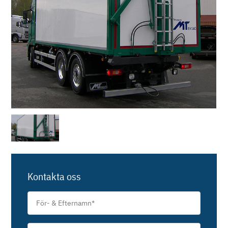
Kontakta oss
För-
&
Efternamn
*
Telefon/E-