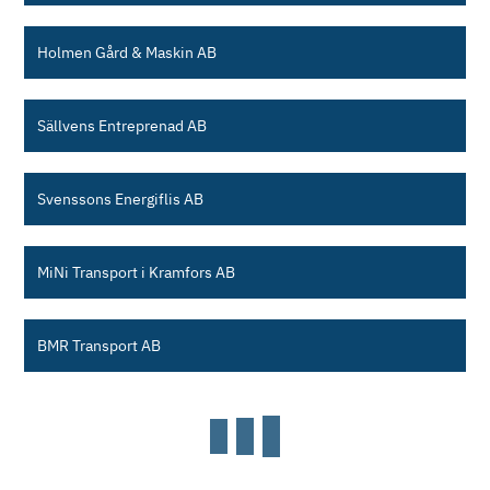
Holmen Gård & Maskin AB
Sällvens Entreprenad AB
Svenssons Energiflis AB
MiNi Transport i Kramfors AB
BMR Transport AB