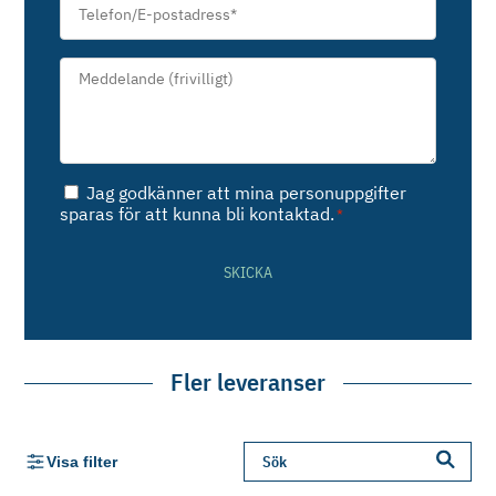
postadress
*
Meddelande*
*
Samtycke
Jag godkänner att mina personuppgifter
*
sparas för att kunna bli kontaktad.
*
SKICKA
Fler leveranser
Visa filter