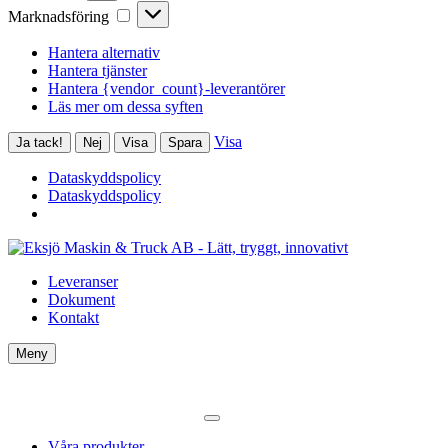
Marknadsföring
Marknadsföring
Hantera alternativ
Hantera tjänster
Hantera {vendor_count}-leverantörer
Läs mer om dessa syften
Visa
Ja tack!
Nej
Visa
Spara
Dataskyddspolicy
Dataskyddspolicy
Leveranser
Dokument
Kontakt
Meny
Våra produkter