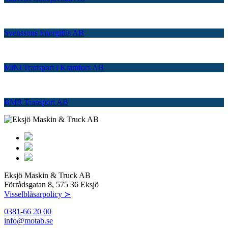
Svenssons Energiflis AB
MiNi Transport i Kramfors AB
BMR Transport AB
Eksjö Maskin & Truck AB
Förrådsgatan 8, 575 36 Eksjö
Visselblåsarpolicy ≻
0381-66 20 00
info@motab.se