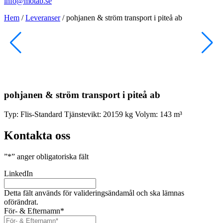
info@motab.se
Hem
/
Leveranser
/
pohjanen & ström transport i piteå ab
pohjanen & ström transport i piteå ab
Typ:
Flis-Standard
Tjänstevikt:
20159 kg
Volym:
143 m³
Kontakta oss
”
*
” anger obligatoriska fält
LinkedIn
Detta fält används för valideringsändamål och ska lämnas
oförändrat.
För- & Efternamn
*