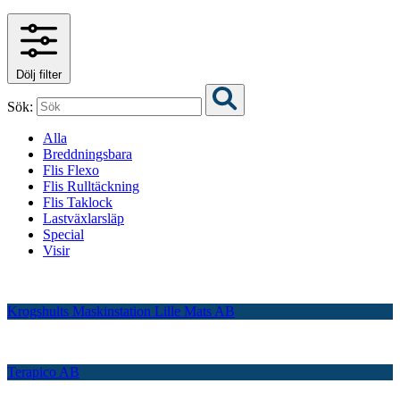
Dölj filter
Sök:
Alla
Breddningsbara
Flis Flexo
Flis Rulltäckning
Flis Taklock
Lastväxlarsläp
Special
Visir
Krogshults Maskinstation Lille Mats AB
Terapico AB