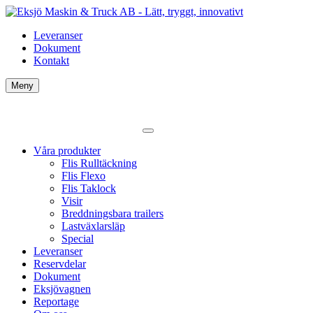
Leveranser
Dokument
Kontakt
Meny
Våra produkter
Flis Rulltäckning
Flis Flexo
Flis Taklock
Visir
Breddningsbara trailers
Lastväxlarsläp
Special
Leveranser
Reservdelar
Dokument
Eksjövagnen
Reportage