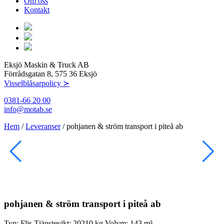
Om oss
Kontakt
Eksjö Maskin & Truck AB
Förrådsgatan 8, 575 36 Eksjö
Visselblåsarpolicy ≻
0381-66 20 00
info@motab.se
Hem
/
Leveranser
/
pohjanen & ström transport i piteå ab
pohjanen & ström transport i piteå ab
Typ:
Flis
Tjänstevikt:
20210 kg
Volym:
143 m³