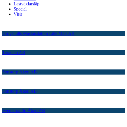
Lastväxlarsläp
Special
Visir
Krogshults Maskinstation Lille Mats AB
Terapico AB
Sonstorp Åkeri AB
Sonstorp Åkeri AB
Sven Granflo Åkeri AB