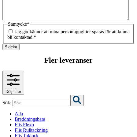
Samtycke
*
Jag godkänner att mina personuppgifter sparas för att kunna
bli kontaktad.
*
Skicka
Fler leveranser
Dölj filter
Sök:
Alla
Breddningsbara
Flis Flexo
Flis Rulltäckning
Flis Taklock