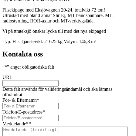
Flisekipage med Eksjövagnen 20-24, totalvikt 72 ton!
Utrustad med bland annat Slir-Ej, MT-bandspännare, MT-
radiostyrning, ROR-axlar och MT-verktygslåda.
Vi på #mteksjö önskar lycka till med det nya ekipaget!
Typ:
Flis
Tjänstevikt:
21625 kg
Volym:
146,8 m³
Kontakta oss
”
*
” anger obligatoriska fält
URL
Detta fält används för valideringsändamål och ska lämnas
oförändrat.
För- & Efternamn
*
Telefon/E-postadress
*
Meddelande*
*