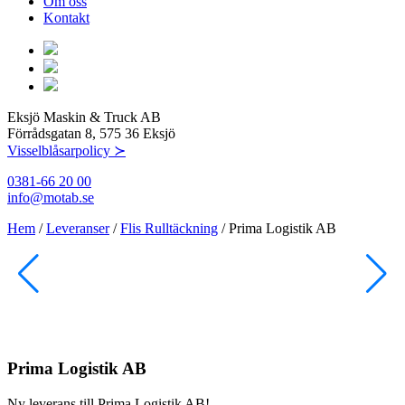
Om oss
Kontakt
Eksjö Maskin & Truck AB
Förrådsgatan 8, 575 36 Eksjö
Visselblåsarpolicy ≻
0381-66 20 00
info@motab.se
Hem
/
Leveranser
/
Flis Rulltäckning
/
Prima Logistik AB
Prima Logistik AB
Ny leverans till Prima Logistik AB!