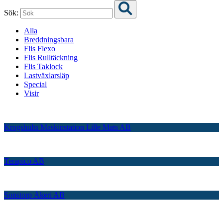
Sök:
Alla
Breddningsbara
Flis Flexo
Flis Rulltäckning
Flis Taklock
Lastväxlarsläp
Special
Visir
Krogshults Maskinstation Lille Mats AB
Terapico AB
Sonstorp Åkeri AB