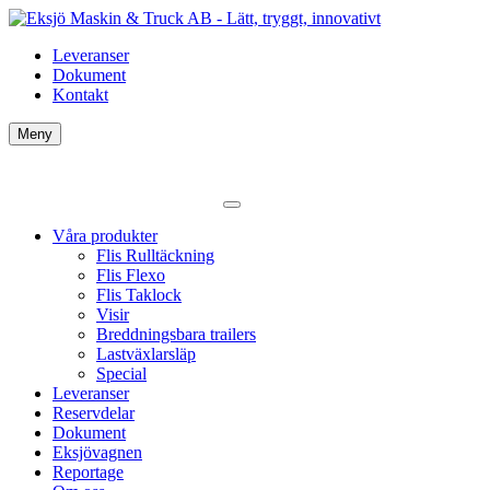
Leveranser
Dokument
Kontakt
Meny
Våra produkter
Flis Rulltäckning
Flis Flexo
Flis Taklock
Visir
Breddningsbara trailers
Lastväxlarsläp
Special
Leveranser
Reservdelar
Dokument
Eksjövagnen
Reportage