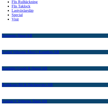
Flis Rulltäckning
Flis Taklock
Lastväxlarsläp
Special
Visir
Sunnemo Åkeri AB
Gustaf Nilssons Åkeri i Kramfors AB
Sandahls Goods & Parcel AB
Rudskoga Bil & Däckservice AB
Gunnar E Sjöbergs Åkeri AB