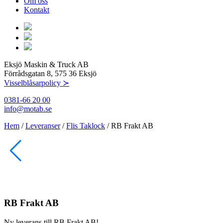
Om oss
Kontakt
Eksjö Maskin & Truck AB
Förrådsgatan 8, 575 36 Eksjö
Visselblåsarpolicy ≻
0381-66 20 00
info@motab.se
Hem
/
Leveranser
/
Flis Taklock
/
RB Frakt AB
RB Frakt AB
Ny leverans till RB Frakt AB!