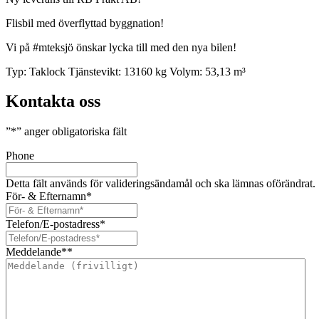
Flisbil med överflyttad byggnation!
Vi på #mteksjö önskar lycka till med den nya bilen!
Typ:
Taklock
Tjänstevikt:
13160 kg
Volym:
53,13 m³
Kontakta oss
”
*
” anger obligatoriska fält
Phone
Detta fält används för valideringsändamål och ska lämnas oförändrat.
För- & Efternamn
*
Telefon/E-postadress
*
Meddelande*
*