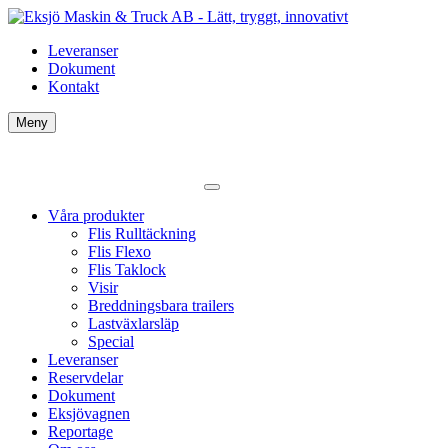
Leveranser
Dokument
Kontakt
Meny
Våra produkter
Flis Rulltäckning
Flis Flexo
Flis Taklock
Visir
Breddningsbara trailers
Lastväxlarsläp
Special
Leveranser
Reservdelar
Dokument
Eksjövagnen
Reportage