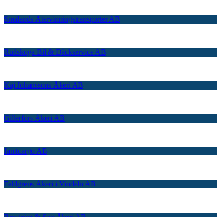
Smålands Återvinningstransporter AB
Rudskoga Bil & Däckservice AB
Kaj Johanssons Åkeri AB
Gillerfors Åkeri AB
Jamtcargo AB
Fahlgrens Åkeri i Vindeln AB
Broström & Son Åkeri AB