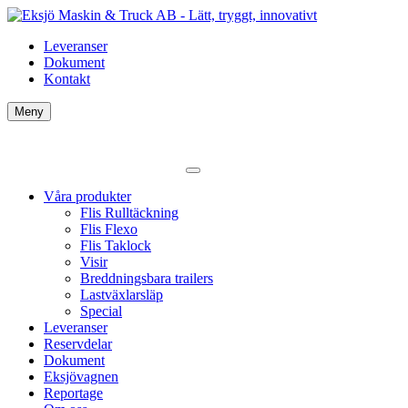
Leveranser
Dokument
Kontakt
Meny
Våra produkter
Flis Rulltäckning
Flis Flexo
Flis Taklock
Visir
Breddningsbara trailers
Lastväxlarsläp
Special
Leveranser
Reservdelar
Dokument
Eksjövagnen
Reportage