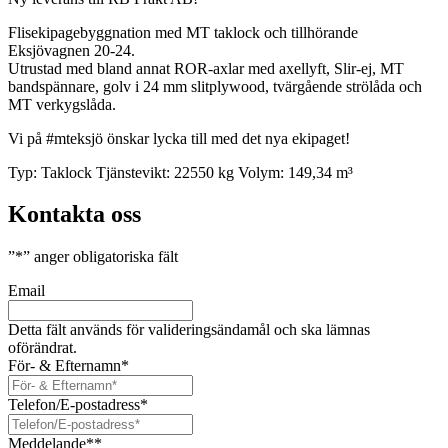
Flisekipagebyggnation med MT taklock och tillhörande
Eksjövagnen 20-24.
Utrustad med bland annat ROR-axlar med axellyft, Slir-ej, MT
bandspännare, golv i 24 mm slitplywood, tvärgående strölåda och
MT verkygslåda.
Vi på #mteksjö önskar lycka till med det nya ekipaget!
Typ:
Taklock
Tjänstevikt:
22550 kg
Volym:
149,34 m³
Kontakta oss
”
*
” anger obligatoriska fält
Email
Detta fält används för valideringsändamål och ska lämnas
oförändrat.
För- & Efternamn
*
Telefon/E-postadress
*
Meddelande*
*