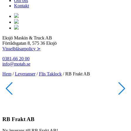
Om oss
Kontakt
Eksjö Maskin & Truck AB
Förrådsgatan 8, 575 36 Eksjö
Visselblåsarpolicy ≻
0381-66 20 00
info@motab.se
Hem
/
Leveranser
/
Flis Taklock
/
RB Frakt AB
RB Frakt AB
Ny leverans till RB Frakt AB!