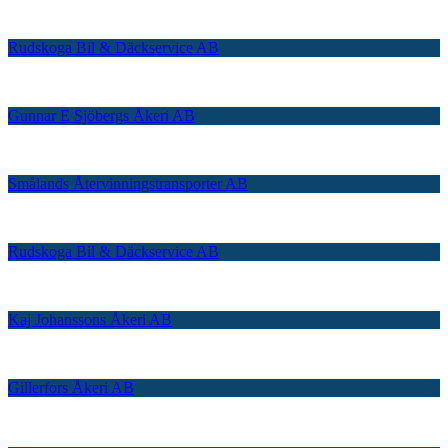
Rudskoga Bil & Däckservice AB
Gunnar E Sjöbergs Åkeri AB
Smålands Återvinningstransporter AB
Rudskoga Bil & Däckservice AB
Kaj Johanssons Åkeri AB
Gillerfors Åkeri AB