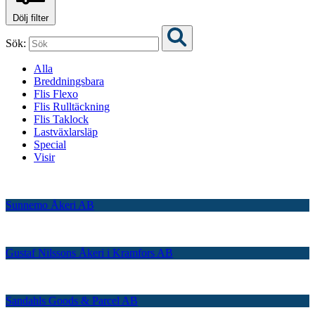
Dölj filter
Sök:
Alla
Breddningsbara
Flis Flexo
Flis Rulltäckning
Flis Taklock
Lastväxlarsläp
Special
Visir
Sunnemo Åkeri AB
Gustaf Nilssons Åkeri i Kramfors AB
Sandahls Goods & Parcel AB