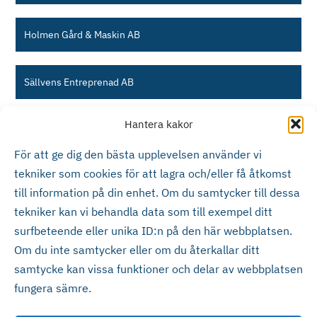
Holmen Gård & Maskin AB
Sällvens Entreprenad AB
Hantera kakor
Svenssons Energiflis AB
För att ge dig den bästa upplevelsen använder vi
tekniker som cookies för att lagra och/eller få åtkomst
MiNi Transport i Kramfors AB
till information på din enhet. Om du samtycker till dessa
tekniker kan vi behandla data som till exempel ditt
BMR Transport AB
surfbeteende eller unika ID:n på den här webbplatsen.
Om du inte samtycker eller om du återkallar ditt
samtycke kan vissa funktioner och delar av webbplatsen
fungera sämre.