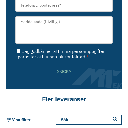
Telefon/E-
postadress
*
Meddelande*
*
Samtycke
Jag godkänner att mina personuppgifter
*
sparas för att kunna bli kontaktad.
*
SKICKA
Fler leveranser
Visa filter