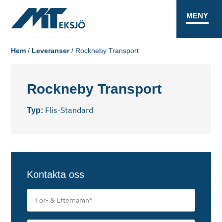
MENY
Hem
/
Leveranser
/
Rockneby Transport
Rockneby Transport
Flis-Standard
Typ:
Kontakta oss
För-
&
Efternamn
*