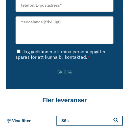
Telefon/E-
postadress
*
Meddelande*
*
Samtycke
Jag godkänner att mina personuppgifter
*
sparas för att kunna bli kontaktad.
*
SKICKA
Fler leveranser
Visa filter