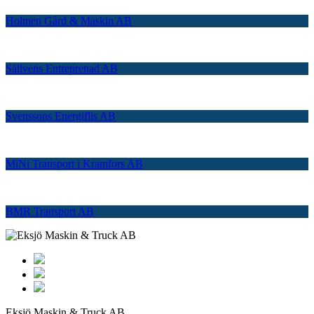
Holmen Gård & Maskin AB
Sällvens Entreprenad AB
Svenssons Energiflis AB
MiNi Transport i Kramfors AB
BMR Transport AB
Eksjö Maskin & Truck AB