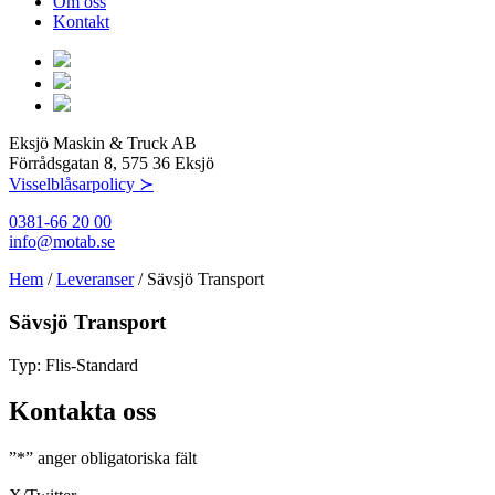
Om oss
Kontakt
Eksjö Maskin & Truck AB
Förrådsgatan 8, 575 36 Eksjö
Visselblåsarpolicy ≻
0381-66 20 00
info@motab.se
Hem
/
Leveranser
/
Sävsjö Transport
Sävsjö Transport
Typ:
Flis-Standard
Kontakta oss
”
*
” anger obligatoriska fält