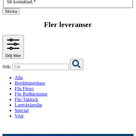
bli kontaktad.
*
Skicka
Fler leveranser
Dölj filter
Sök:
Alla
Breddningsbara
Flis Flexo
Flis Rulltäckning
Flis Taklock
Lastväxlarsläp
Special
Visir