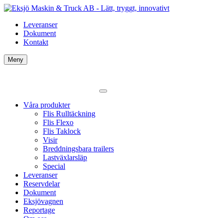
Leveranser
Dokument
Kontakt
Meny
Våra produkter
Flis Rulltäckning
Flis Flexo
Flis Taklock
Visir
Breddningsbara trailers
Lastväxlarsläp
Special
Leveranser
Reservdelar
Dokument
Eksjövagnen
Reportage