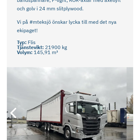
bandspännare, P-light, ROR-axlar med axellyft
och golv i 24 mm slitplywood.
Vi på #mteksjö önskar lycka till med det nya
ekipaget!
Typ:
Flis
Tjänstevikt:
21900 kg
Volym:
145,91 m³