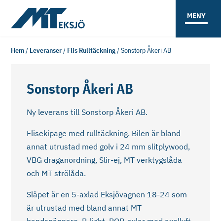
MENY
Hem
/
Leveranser
/
Flis Rulltäckning
/
Sonstorp Åkeri AB
Sonstorp Åkeri AB
Ny leverans till Sonstorp Åkeri AB.
Flisekipage med rulltäckning. Bilen är bland
annat utrustad med golv i 24 mm slitplywood,
VBG draganordning, Slir-ej, MT verktygslåda
och MT strölåda.
Släpet är en 5-axlad Eksjövagnen 18-24 som
är utrustad med bland annat MT