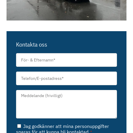
Kontakta oss
För-
&
Efternamn
*
Telefon/E-
postadress
*
Meddelande*
*
Samtycke
Jag godkänner att mina personuppgifter
*
sparas för att kunna bli kontaktad.
*