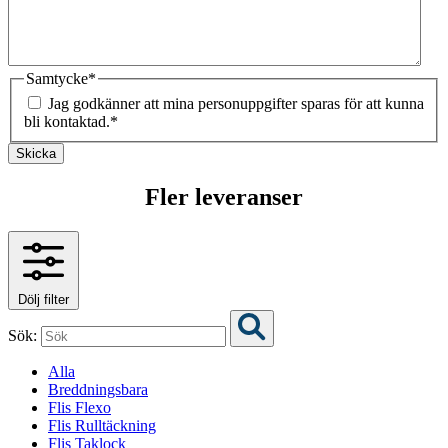
Samtycke
*
Jag godkänner att mina personuppgifter sparas för att kunna
bli kontaktad.
*
Skicka
Fler leveranser
Dölj filter
Sök:
Alla
Breddningsbara
Flis Flexo
Flis Rulltäckning
Flis Taklock