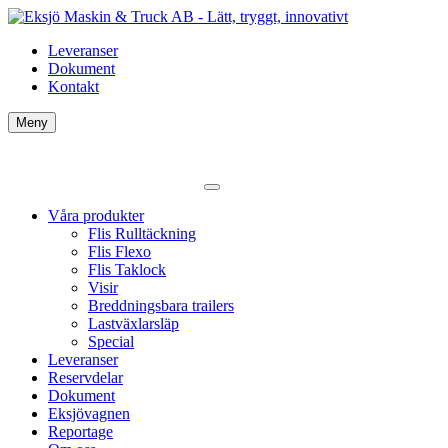
Leveranser
Dokument
Kontakt
Meny
Våra produkter
Flis Rulltäckning
Flis Flexo
Flis Taklock
Visir
Breddningsbara trailers
Lastväxlarsläp
Special
Leveranser
Reservdelar
Dokument
Eksjövagnen
Reportage