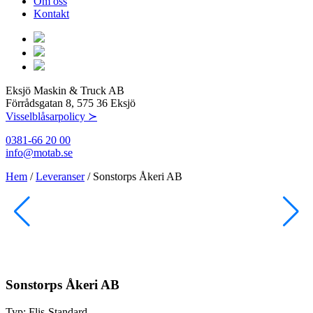
Om oss
Kontakt
Eksjö Maskin & Truck AB
Förrådsgatan 8, 575 36 Eksjö
Visselblåsarpolicy ≻
0381-66 20 00
info@motab.se
Hem
/
Leveranser
/
Sonstorps Åkeri AB
Sonstorps Åkeri AB
Typ:
Flis-Standard