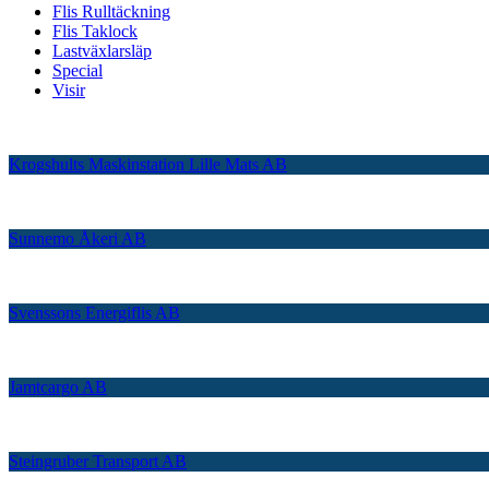
Flis Rulltäckning
Flis Taklock
Lastväxlarsläp
Special
Visir
Krogshults Maskinstation Lille Mats AB
Sunnemo Åkeri AB
Svenssons Energiflis AB
Jamtcargo AB
Steingruber Transport AB