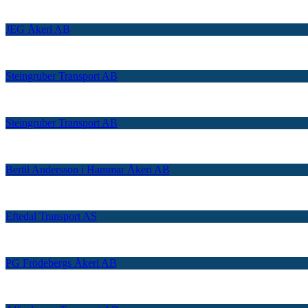
JEG Åkeri AB
Steingruber Transport AB
Steingruber Transport AB
Bertil Andersson i Hammar Åkeri AB
Eftedal Transport AS
PG Frödebergs Åkeri AB