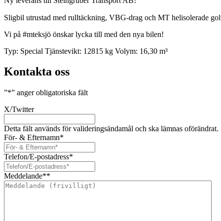
Ny leverans till Steingruber Transport AB
Sligbil utrustad med rulltäckning, VBG-drag och MT helisolerade gol
Vi på #mteksjö önskar lycka till med den nya bilen!
Typ:
Special
Tjänstevikt:
12815 kg
Volym:
16,30 m³
Kontakta oss
”
*
” anger obligatoriska fält
X/Twitter
Detta fält används för valideringsändamål och ska lämnas oförändrat.
För- & Efternamn
*
Telefon/E-postadress
*
Meddelande*
*