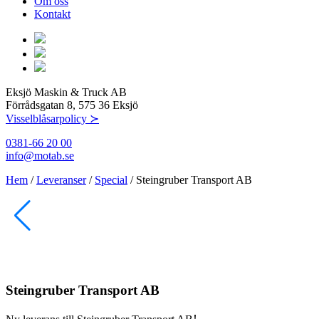
Om oss
Kontakt
Eksjö Maskin & Truck AB
Förrådsgatan 8, 575 36 Eksjö
Visselblåsarpolicy ≻
0381-66 20 00
info@motab.se
Hem
/
Leveranser
/
Special
/
Steingruber Transport AB
Steingruber Transport AB
!