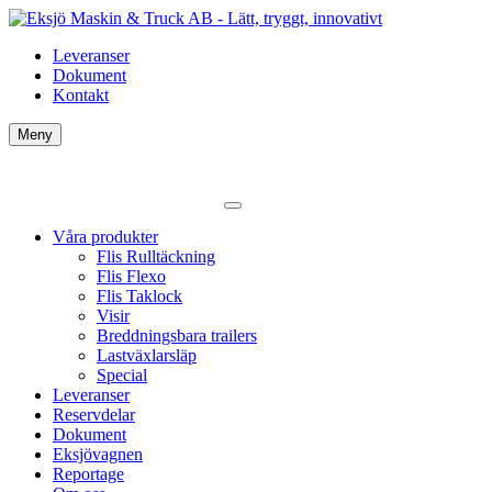
Leveranser
Dokument
Kontakt
Meny
Våra produkter
Flis Rulltäckning
Flis Flexo
Flis Taklock
Visir
Breddningsbara trailers
Lastväxlarsläp
Special
Leveranser
Reservdelar
Dokument
Eksjövagnen
Reportage